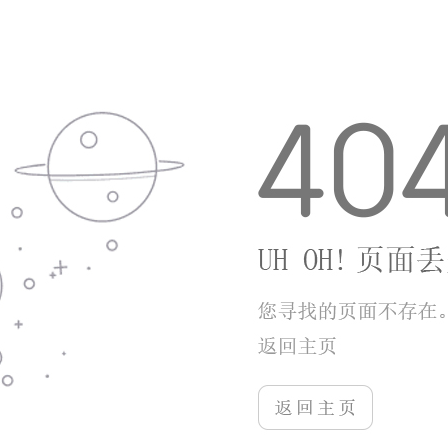
查看详情
手游下载
11.45MB
使命online依托现代特战战场搭建整体世界观，玩家化身特战...
三国猛将传
9
查看详情
手游下载
88.70MB
三国猛将传依托汉末三国历史搭建游戏世界，采用3D即时动作卡牌...
萌龙进化论
10
查看详情
手游下载
68.53MB
萌龙进化论以云端魔幻山谷作为游戏舞台，核心玩法围绕物品合并进...
奇妙蛋糕店
10