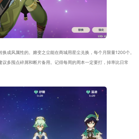
换成风属性的。嬗变之尘能在商城用星尘兑换，每个月限量1200个。
建议多囤点碎屑和断片备用。记得每周的周本一定要打，掉率比日常