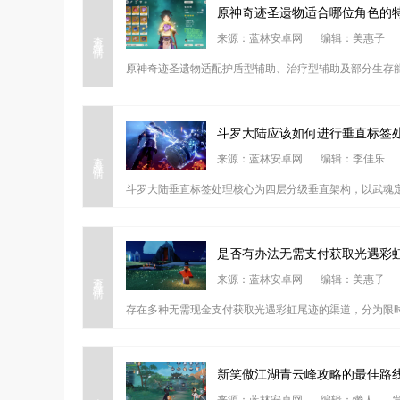
原神奇迹圣遗物适合哪位角色的
查看详情
来源：蓝林安卓网
编辑：美惠子
原神奇迹圣遗物适配护盾型辅助、治疗型辅助及部分生存能
斗罗大陆应该如何进行垂直标签
查看详情
来源：蓝林安卓网
编辑：李佳乐
斗罗大陆垂直标签处理核心为四层分级垂直架构，以武魂定
是否有办法无需支付获取光遇彩
查看详情
来源：蓝林安卓网
编辑：美惠子
存在多种无需现金支付获取光遇彩虹尾迹的渠道，分为限时
新笑傲江湖青云峰攻略的最佳路
查看详情
来源：蓝林安卓网
编辑：懒人
发