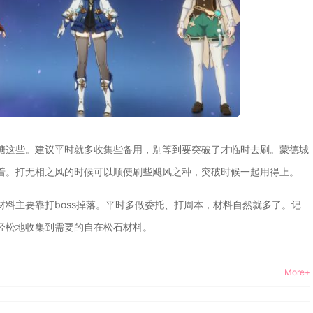
糖这些。建议平时就多收集些备用，别等到要突破了才临时去刷。蒙德城
着。打无相之风的时候可以顺便刷些飓风之种，突破时候一起用得上。
料主要靠打boss掉落。平时多做委托、打周本，材料自然就多了。记
轻松地收集到需要的自在松石材料。
More+