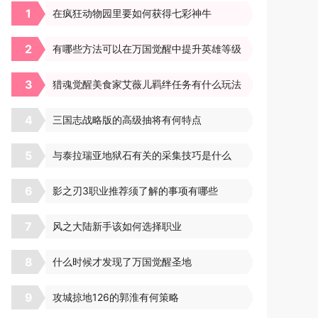
1
在疯狂动物园里要如何获得七彩神牛
2
有哪些方法可以在万国觉醒中提升英雄等级
3
猎魂觉醒美食家艾薇儿羁绊任务有什么玩法
4
三国志战略版的高级抽将有何特点
5
与泰拉瑞亚地狱石有关的采集技巧是什么
6
影之刃3职业推荐须了解的事项有哪些
7
风之大陆新手该如何选择职业
8
什么时候才发现了万国觉醒圣地
9
攻城掠地126的郭淮有何策略