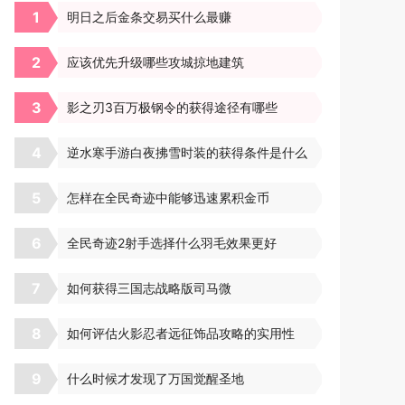
1
明日之后金条交易买什么最赚
2
应该优先升级哪些攻城掠地建筑
3
影之刃3百万极钢令的获得途径有哪些
4
逆水寒手游白夜拂雪时装的获得条件是什么
5
怎样在全民奇迹中能够迅速累积金币
6
全民奇迹2射手选择什么羽毛效果更好
7
如何获得三国志战略版司马微
8
如何评估火影忍者远征饰品攻略的实用性
9
什么时候才发现了万国觉醒圣地