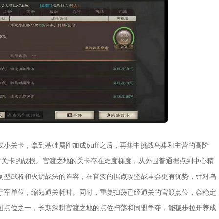
小关卡，拿到基础属性加成buff之后，再集中挑战乌巢和主营的高阶
少高阶关卡的战损。官渡之地的关卡存在难度梯度，从外围普通据点到中心精
制型武将和火烧战法的阵容，在官渡的据点攻坚战里会更有优势，针对乌
守军单位，缩短通关耗时。同时，重复扫荡已经通关的官渡点位，会稳定
图点位之一，长期深耕官渡之地的点位扫荡和同盟争夺，能稳步拉开养成