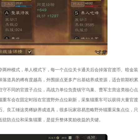
夺两种模式，单人模式下，每一个点位关卡通关后会掉落官渡币、暗金装
掉落道具的稀有度越高，外围据点更多产出基础养成资源，适合前期积累
驻守不同的官渡子点位，高战力单位负责镇守乌巢、曹军主营这类核心点
辎重车会在固定时段在官渡野外点位刷新，采集辎重车可以获得大量官渡
石、良工锤这类稀缺养成道具，很多玩家容易忽略野外辎重采集点位，只
伍驻防点位和采集辎重，是提升整体奖励收益的关键。