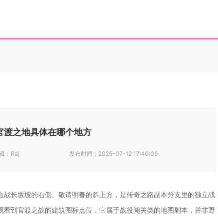
官渡之地具体在哪个地方
辑：
Raj
发布时间：
2025-07-12 17:40:06
血战长坂坡的右侧、敬请明春的斜上方，是传奇之路副本分支里的独立战
观看到官渡之战的建筑图标点位，它属于战役闯关类的地图副本，并非野