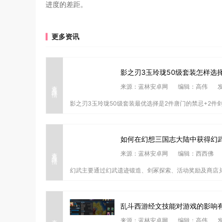
进度的差距。
更多资讯
影之刃3玉玲珑50级套装怎样选
查看详情
来源：蓝林安卓网
编辑：高伟
发
影之刃3玉玲珑50级套装最优选择是2件唐门的禁忌+2件剑
如何在幻想三国志大陆中获得幻
查看详情
来源：蓝林安卓网
编辑：西西佛
幻武主要通过幻武遗迹锻造、剑冢探索、活动奖励及商店兑
乱斗西游经文技能对游戏的影响
查看详情
来源：蓝林安卓网
编辑：高伟
发