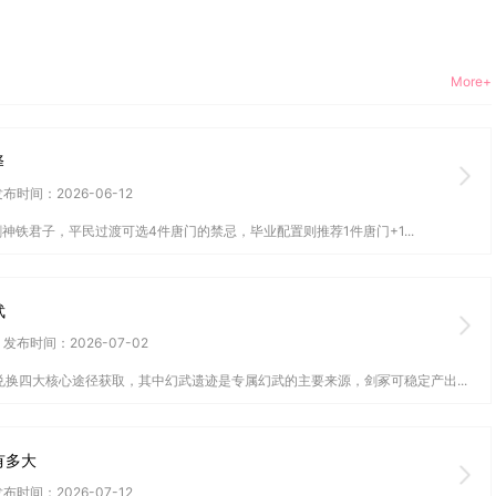
More+
择
布时间：2026-06-12
神铁君子，平民过渡可选4件唐门的禁忌，毕业配置则推荐1件唐门+1...
武
发布时间：2026-07-02
换四大核心途径获取，其中幻武遗迹是专属幻武的主要来源，剑冢可稳定产出...
有多大
布时间：2026-07-12