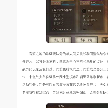
官渡之地的常驻玩法分为单人闯关挑战和同盟集结争
备碎片、武将升阶材料，越靠近中心主营和乌巢的点位，
战力的玩家反复扫荡。同盟集结模式里，同盟成员会分工
位，中低战力单位驻防外围小型据点和辎重采集刷新点，
活动积分，积分可以在官渡专属商店兑换神兽碎片、天命
专注攻打建筑据点，导致积分获取效率偏低，合理分配队