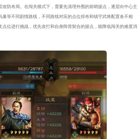
层攻防布局。在闯关模式下，需要先清理外围的前哨据点，逐层向中心主
乌巢等不同剧情路线，不同路线对应的点位排布和镇守武将配置各不相
支点位进行挑战，优先攻打和自身阵营契合的据点，能降低闯关的难度消