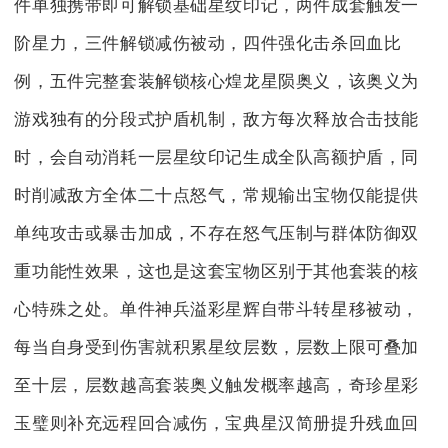
件单独携带即可解锁基础星纹印记，两件成套触发一
阶星力，三件解锁减伤被动，四件强化击杀回血比
例，五件完整套装解锁核心煌龙星陨奥义，该奥义为
游戏独有的分段式护盾机制，敌方每次释放合击技能
时，会自动消耗一层星纹印记生成全队高额护盾，同
时削减敌方全体二十点怒气，常规输出宝物仅能提供
单纯攻击或暴击加成，不存在怒气压制与群体防御双
重功能性效果，这也是这套宝物区别于其他套装的核
心特殊之处。单件神兵溢彩星辉自带斗转星移被动，
每当自身受到伤害就积累星纹层数，层数上限可叠加
至十层，层数越高套装奥义触发概率越高，奇珍星彩
玉璧则补充远程回合减伤，宝典星汉简册提升残血回