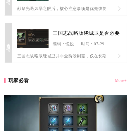
献祭光遇风暴之眼后，核心注意事项是优先恢复永久光之翼、合理分...
三国志战略版绕城卫是否必要
查看详情
编辑：悦悦
时间：07-29
三国志战略版绕城卫并非全阶段刚需，仅在长期团战、主城高频遭袭...
玩家必看
More+