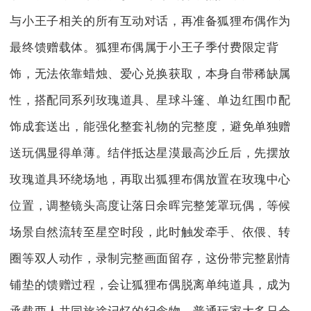
与小王子相关的所有互动对话，再准备狐狸布偶作为
最终馈赠载体。狐狸布偶属于小王子季付费限定背
饰，无法依靠蜡烛、爱心兑换获取，本身自带稀缺属
性，搭配同系列玫瑰道具、星球斗篷、单边红围巾配
饰成套送出，能强化整套礼物的完整度，避免单独赠
送玩偶显得单薄。结伴抵达星漠最高沙丘后，先摆放
玫瑰道具环绕场地，再取出狐狸布偶放置在玫瑰中心
位置，调整镜头高度让落日余晖完整笼罩玩偶，等候
场景自然流转至星空时段，此时触发牵手、依偎、转
圈等双人动作，录制完整画面留存，这份带完整剧情
铺垫的馈赠过程，会让狐狸布偶脱离单纯道具，成为