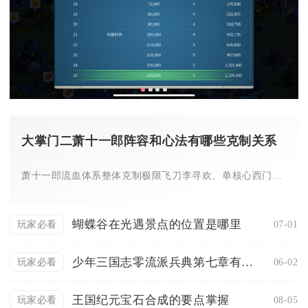
大掌门二萧十一郎阵容和心法有哪些克制关系
萧十一郎流血体系整体克制极限飞刀李寻欢、单核心西门爆发阵、纯...
蝴蝶谷在光遇景点的位置是哪里
07-01
玩家必看
少年三国志零流派兵典第七章有没有剧情分支
06-02
玩家必看
王国纪元宝石合成的要点掌握
08-05
玩家必看