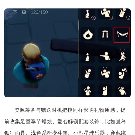
资源筹备与赠送时机把控同样影响礼物质感，提
前收集足量季节蜡烛、爱心解锁配套装饰，比如晨岛
狐狸面具、浅色系渐变斗篷、小型星球乐器，穿戴统