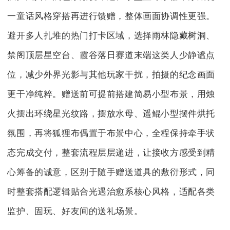
一童话风格穿搭再进行馈赠，整体画面协调性更强。
避开多人扎堆的热门打卡区域，选择雨林隐藏树洞、
禁阁顶层星空台、霞谷落日赛道末端这类人少静谧点
位，减少外界光影与其他玩家干扰，拍摄的纪念画面
更干净纯粹。赠送前可提前搭建简易小型布景，用烛
火摆出环绕星光纹路，摆放水母、遥鲲小型摆件烘托
氛围，再将狐狸布偶置于布景中心，全程保持牵手状
态完成交付，整套流程层层递进，让接收方感受到精
心筹备的诚意，区别于随手赠送道具的敷衍形式，同
时整套搭配逻辑贴合光遇治愈系核心风格，适配各类
监护、固玩、好友间的送礼场景。