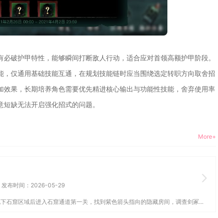
有必破护甲特性，能够瞬间打断敌人行动，适合应对首领高额护甲阶段。
能，仅通用基础技能互通，在规划技能链时应当围绕选定转职方向取舍招
加效果，长期培养角色需要优先精进核心输出与功能性技能，舍弃使用率
意短缺无法开启强化招式的问题。
More+
发布时间：2026-05-29
下石窟区域后进入石窟通道第一关，找到紫色箭头指向的隐藏房间，调查剑冢...