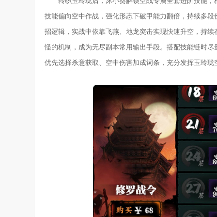
转职玉玲珑后，沐小葵解锁空战专属全套进阶技能，
技能偏向空中作战，强化形态下破甲能力翻倍，持续多段
招逻辑，实战中依靠飞燕、地龙突击实现快速升空，持续
怪的机制，成为无尽副本常用输出手段。搭配技能链时尽量
优先选择杀意获取、空中伤害加成词条，充分发挥玉玲珑