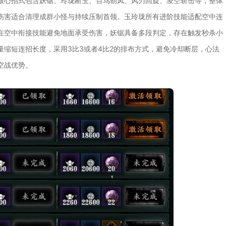
核心招式包含妖锯、玲珑断玉、百鸟朝凤、风刃回旋、凌空斩击等，整体
伤害适合清理成群小怪与持续压制首领。玉玲珑所有进阶技能适配空中连
在空中衔接技能避免地面承受伤害，妖锯具备多段判定，存在触发秒杀小
缩短连招长度，采用3比3或者4比2的排布方式，避免冷却断层，心法
空战优势。