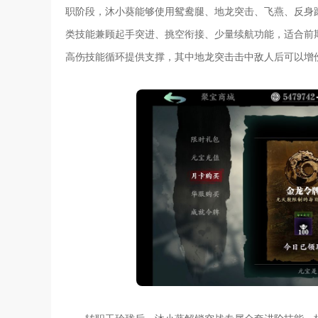
职阶段，沐小葵能够使用鸳鸯腿、地龙突击、飞燕、反身
类技能兼顾起手突进、挑空衔接、少量续航功能，适合前
高伤技能循环提供支撑，其中地龙突击击中敌人后可以增