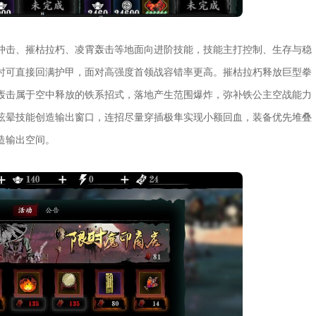
冲击、摧枯拉朽、凌霄轰击等地面向进阶技能，技能主打控制、生存与稳
时可直接回满护甲，面对高强度首领战容错率更高。摧枯拉朽释放巨型拳
轰击属于空中释放的铁系招式，落地产生范围爆炸，弥补铁公主空战能力
眩晕技能创造输出窗口，连招尽量穿插极隼实现小额回血，装备优先堆叠
造输出空间。