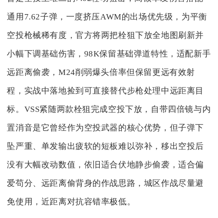
通用7.62子弹，一度挤压AWM的出场优先级，为平衡
空投枪械稀有度，官方将两把栓狙下放全地图刷新并
小幅下调基础伤害，98K保留基础弹道特性，适配新手
远距离偷袭，M24削弱爆头倍率但保留更远有效射
程，实战中落地捡到可直接替代步枪处理中远距离目
标。VSS紧随两款栓狙完成空投下放，自带四倍镜与内
置消音是它曾经作为空投武器的核心优势，但子弹下
坠严重、单发输出疲软的短板难以弥补，移出空投后
没有大幅改动数值，依旧适合伏地静步偷袭，适合偏
爱苟分、远距离偷背身的作战思路，城区作战尽量避
免使用，近距离对抗容错率极低。