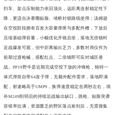
扫车、架点压制能力依旧顶尖，远距离连射稳定性下
降，更适合决赛圈贴脸、堵桥封锁路线使用；汤姆逊
在空投阶段拥有百发大容量弹匣与多配件槽，下放后
压缩基础弹容量，小幅优化开镜后坐，落地无倍镜时
近战爆发可观，但中距离输出乏力，多数对局仅作为
前期过渡枪械，搭配红点、二倍镜即可应对城区巷
战。PP19野牛是近期完成空投下放的冲锋枪，独特一
体式弹筒自带64发子弹，无额外配件需求，落地即满
配，射速略高于UMP9，换弹速度稳定在两秒左右，填
补M249削弱后的持续近战输出缺口，跳枪、贴脸突袭
容错率拉满，资源匮乏的野区落点捡到后，无需搜集