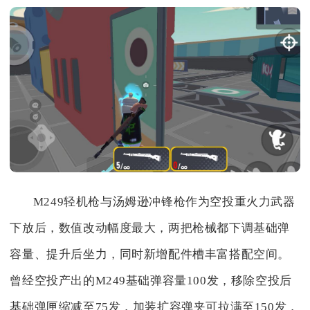
M249轻机枪与汤姆逊冲锋枪作为空投重火力武器
下放后，数值改动幅度最大，两把枪械都下调基础弹
容量、提升后坐力，同时新增配件槽丰富搭配空间。
曾经空投产出的M249基础弹容量100发，移除空投后
基础弹匣缩减至75发，加装扩容弹夹可拉满至150发，