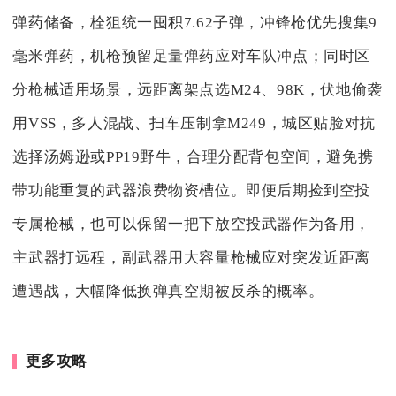
弹药储备，栓狙统一囤积7.62子弹，冲锋枪优先搜集9
毫米弹药，机枪预留足量弹药应对车队冲点；同时区
分枪械适用场景，远距离架点选M24、98K，伏地偷袭
用VSS，多人混战、扫车压制拿M249，城区贴脸对抗
选择汤姆逊或PP19野牛，合理分配背包空间，避免携
带功能重复的武器浪费物资槽位。即便后期捡到空投
专属枪械，也可以保留一把下放空投武器作为备用，
主武器打远程，副武器用大容量枪械应对突发近距离
遭遇战，大幅降低换弹真空期被反杀的概率。
更多攻略