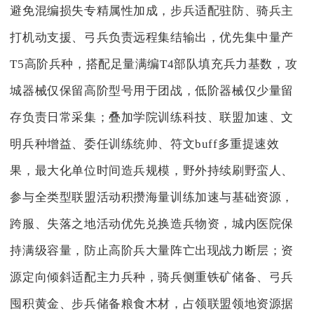
避免混编损失专精属性加成，步兵适配驻防、骑兵主
打机动支援、弓兵负责远程集结输出，优先集中量产
T5高阶兵种，搭配足量满编T4部队填充兵力基数，攻
城器械仅保留高阶型号用于团战，低阶器械仅少量留
存负责日常采集；叠加学院训练科技、联盟加速、文
明兵种增益、委任训练统帅、符文buff多重提速效
果，最大化单位时间造兵规模，野外持续刷野蛮人、
参与全类型联盟活动积攒海量训练加速与基础资源，
跨服、失落之地活动优先兑换造兵物资，城内医院保
持满级容量，防止高阶兵大量阵亡出现战力断层；资
源定向倾斜适配主力兵种，骑兵侧重铁矿储备、弓兵
囤积黄金、步兵储备粮食木材，占领联盟领地资源据