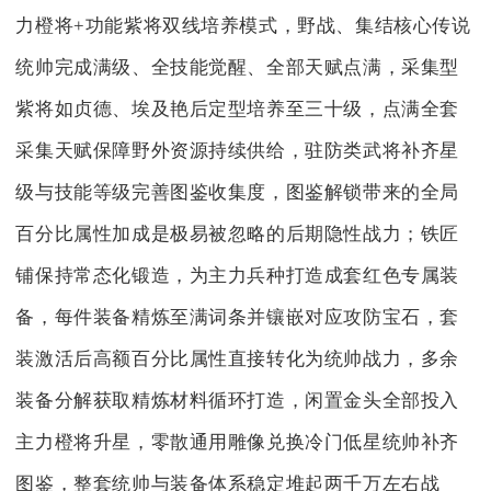
力橙将+功能紫将双线培养模式，野战、集结核心传说
统帅完成满级、全技能觉醒、全部天赋点满，采集型
紫将如贞德、埃及艳后定型培养至三十级，点满全套
采集天赋保障野外资源持续供给，驻防类武将补齐星
级与技能等级完善图鉴收集度，图鉴解锁带来的全局
百分比属性加成是极易被忽略的后期隐性战力；铁匠
铺保持常态化锻造，为主力兵种打造成套红色专属装
备，每件装备精炼至满词条并镶嵌对应攻防宝石，套
装激活后高额百分比属性直接转化为统帅战力，多余
装备分解获取精炼材料循环打造，闲置金头全部投入
主力橙将升星，零散通用雕像兑换冷门低星统帅补齐
图鉴，整套统帅与装备体系稳定堆起两千万左右战