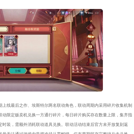
期上线最后之作、埃斯特尔两名联动角色，联动周期内采用碎片收集机制
联动限定贩卖机兑换一方通行碎片，每日碎片购买存在数量上限，集齐指
定时装，需额外消耗联动道具兑换。联动活动结束后官方未开放复刻返
账号无法通过游戏内常规途径从零解锁，仅有早期留存完整碎片未兑换、