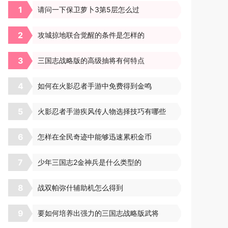
1
请问一下保卫萝卜3第5层怎么过
2
攻城掠地联合觉醒的条件是怎样的
3
三国志战略版的高级抽将有何特点
4
如何在火影忍者手游中免费得到金鸣
5
火影忍者手游疾风传人物选择技巧有哪些
6
怎样在全民奇迹中能够迅速累积金币
7
少年三国志2金神兵是什么类型的
8
战双帕弥什辅助机怎么得到
9
要如何培养出强力的三国志战略版武将