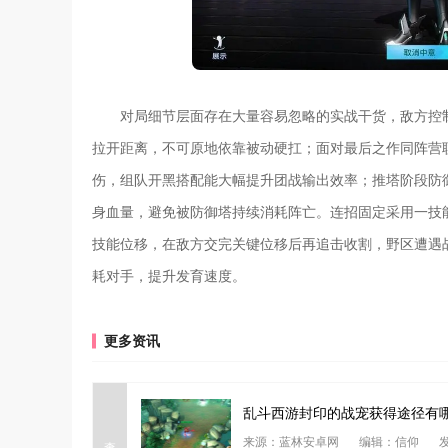
对局细节层面存在大量容易忽略的实战干货，敌方控
拉开距离，不可原地依靠被动硬扛；面对最后之作同阵营
伤，组队开黑搭配能大幅提升团战输出效率；推塔阶段防
身血量，避免被防御塔持续消耗阵亡。连招固定采用一技
技能位移，在敌方交完关键位移后再追击收割，野区遭遇
耗对手，提升发育速度。
更多资讯
乱斗西游封印的战宠获得途径有
查看详情
来源：蓝林安卓网
编辑：信仰
发