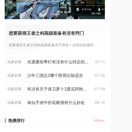
想要获得王者之剑高级装备有没有窍门
想要拿到王者之剑的高级装备并不存在一步到位的捷径，核心窍门在...
光遇重组季灯有没有什么特定的获取途径
玩家必看
07-11
少年三国志2哪个阵营比较适合
玩家必看
07-26
有没有关于保卫萝卜2遇见阿秋q10的攻略
玩家必看
07-08
诛仙手游中的花雕酒有什么好处
玩家必看
06-13
热搜排行
More+