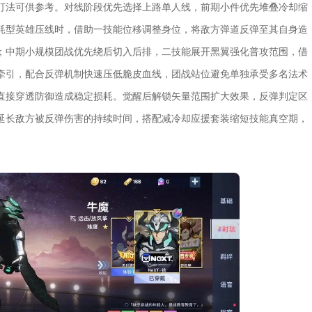
打法可供参考。对线阶段优先选择上路单人线，前期小件优先堆叠冷却缩
耗型英雄压线时，借助一技能位移调整身位，将敌方弹道反弹至其自身造
；中期小规模团战优先绕后切入后排，二技能展开黑翼强化普攻范围，借
牵引，配合反弹机制快速压低脆皮血线，团战站位避免单独承受多名法术
直接穿透防御造成稳定损耗。觉醒后解锁矢量范围扩大效果，反弹判定区
延长敌方被反弹伤害的持续时间，搭配减冷却应援套装缩短技能真空期，