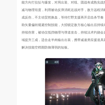
能方向打拉扯与爆发，对局出装、对线、团战有成熟实战
减与物理坦度，利用被动反弹消耗近战对手，敌方远程消
成反伤，不主动贸然换血，等待打野支援再开启击杀节奏
助矢量偏转规避控制技能，大招锁定敌方核心输出后持续
持续伤害，被动仅抵挡物理与弹道攻击，持续法术灼烧会
域提升三成，适合走半肉输出出装，携带减速类应援道具
解决技能空档期防御薄弱的短板。