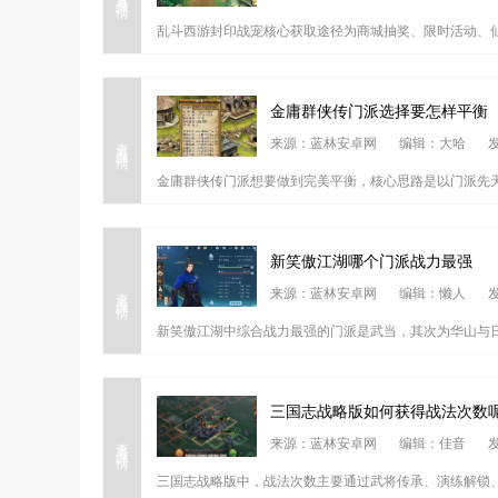
乱斗西游封印战宠核心获取途径为商城抽奖、限时活动、仙
金庸群侠传门派选择要怎样平衡
查看详情
来源：蓝林安卓网
编辑：大哈
发
金庸群侠传门派想要做到完美平衡，核心思路是以门派先天
新笑傲江湖哪个门派战力最强
查看详情
来源：蓝林安卓网
编辑：懒人
发
新笑傲江湖中综合战力最强的门派是武当，其次为华山与日
三国志战略版如何获得战法次数
查看详情
来源：蓝林安卓网
编辑：佳音
发
三国志战略版中，战法次数主要通过武将传承、演练解锁、