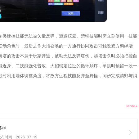
制类硬控技能无法被矢量反弹，遭遇眩晕、禁锢技能时需立刻使用一技能
联动角色时，最后之作大招召唤的一方通行协同攻击可触发双方羁绊增
御塔的攻击不属于玩家弹道，被动无法反弹塔伤，越塔击杀时必须把控自
能近身、二技能强化普攻、大招锁定拉扯的循环顺序，单挑时预留一段一
战时利用墙体调整角度，将敌方远程技能反弹至野怪，同步完成清野与消
More+
哪些
布时间：2026-07-19