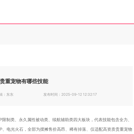
贵重宠物有哪些技能
辑：
东东
发布时间：
2025-09-12 12:32:17
VP限制类、永久属性被动类、续航辅助类四大板块，代表技能包含全力、
护、电光火石，全部为摆摊售价高昂、稀有掉落、仅适配高资质贵重宠物