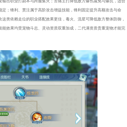
发输出职业打副本与跨服集火；苦痛主打降低敌方爆伤减免与爆抗，适合
稳定；锋利、贯注属于高阶攻击增益技能，锋利固定提升高额攻击与命
欢这类依赖走位的职业搭配效果更佳，毒火、流星可降低敌方整体防御，
技能效果均受宠物斗志、灵动资质双重加成，二代满资质贵重宠物才能完