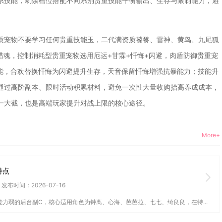
系技能，剩余槽位搭配不同系别贵重技能平衡输出、生存与限制能力，避
质宠物不要学习任何贵重技能玉，二代满资质饕餮、雷神、黄鸟、九尾狐
猎魂，控制消耗型贵重宠物选用厄运+甘霖+忏悔+闪避，肉盾防御贵重宠
技能，合欢替换忏悔为闪避提升生存，天音保留忏悔增强抗暴能力；技能升
通过高阶副本、限时活动积累材料，避免一次性大量收购抬高养成成本，
一大截，也是高端玩家提升对战上限的核心途径。
More+
特点
发布时间：2026-07-16
力弱的后台副C，核心适用角色为钟离、心海、芭芭拉、七七、绮良良，在特...