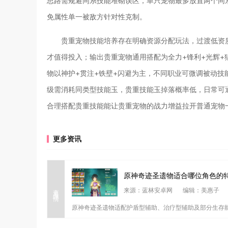
思路需规避同系技能堆砌误区，单只宠物最多放置两个同
免属性单一被敌方针对性克制。
贵重宠物技能培养存在明确资源分配玩法，过渡低资
才值得投入；输出贵重宠物通用搭配为全力+锋利+光辉+
物以神护+贯注+铁壁+闪避为主，不同职业可微调被动
级需消耗同类型技能玉，贵重技能玉掉落概率低，日常可
合理搭配贵重技能能让贵重宠物的战力增益拉开普通宠物
更多资讯
原神奇迹圣遗物适合哪位角色的
查看详情
来源：蓝林安卓网
编辑：美惠子
原神奇迹圣遗物适配护盾型辅助、治疗型辅助及部分生存能