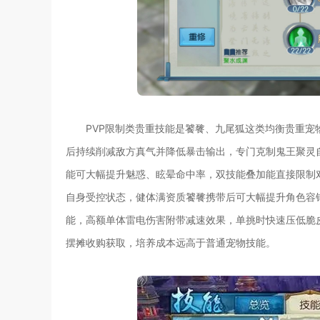
PVP限制类贵重技能是饕餮、九尾狐这类均衡贵重宠物
后持续削减敌方真气并降低暴击输出，专门克制鬼王聚灵
能可大幅提升魅惑、眩晕命中率，双技能叠加能直接限制
自身受控状态，健体满资质饕餮携带后可大幅提升角色容
能，高额单体雷电伤害附带减速效果，单挑时快速压低脆
摆摊收购获取，培养成本远高于普通宠物技能。