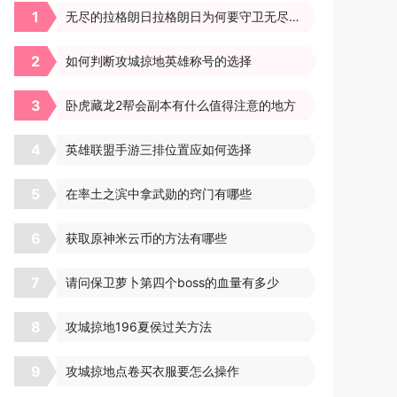
1
无尽的拉格朗日拉格朗日为何要守卫无尽星门
2
如何判断攻城掠地英雄称号的选择
3
卧虎藏龙2帮会副本有什么值得注意的地方
4
英雄联盟手游三排位置应如何选择
5
在率土之滨中拿武勋的窍门有哪些
6
获取原神米云币的方法有哪些
7
请问保卫萝卜第四个boss的血量有多少
8
攻城掠地196夏侯过关方法
9
攻城掠地点卷买衣服要怎么操作