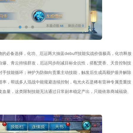
的必备选择，化功、厄运两大抽蓝debuff技能实战价值极高，化功释放
自爆、青云持续群攻，厄运同步削减目标全抗性，搭配焚香、天音控制技
对手技能循环；神护为防御向贵重主动技能，触发后生成高额护盾并解除
错率，帮战多人混战中能规避连续控制，电光火石是稀有雷神专属贵重技
皮血量，这类限制技能无法通过日常副本稳定产出，只能依靠商城福袋、