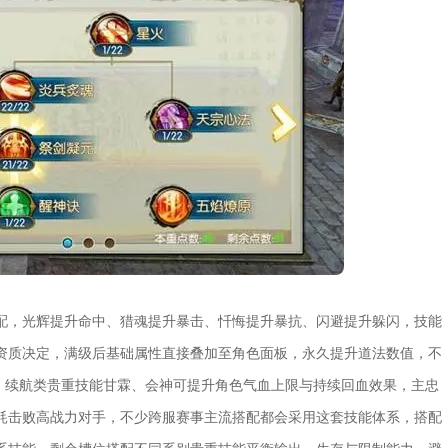
配，光辉提升命中、猎魂提升暴击、忏悔提升暴抗、闪避提升躲闪，技能
资质决定，满级后基础属性直接叠加至角色面板，永久提升道法数值，不
效；续航类贵重技能甘霖、会神可提升角色气血上限与持续回血效果，主忠
耗击败高战力对手，不少跨服赛事主流搭配都会采用这套技能体系，搭配