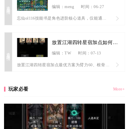
查看详情
编辑：meng
时间：06-27
忘仙ol116技能书是角色进阶核心道具，仅能通过野外精英怪、...
放置江湖四转星宿加点如何使自己更强
查看详情
编辑：TW
时间：07-13
放置江湖四转星宿加点最优方案为臂力60、根骨40、身法20、...
玩家必看
More+