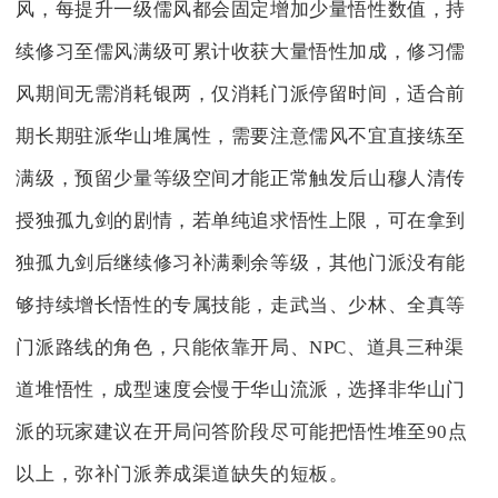
风，每提升一级儒风都会固定增加少量悟性数值，持
续修习至儒风满级可累计收获大量悟性加成，修习儒
风期间无需消耗银两，仅消耗门派停留时间，适合前
期长期驻派华山堆属性，需要注意儒风不宜直接练至
满级，预留少量等级空间才能正常触发后山穆人清传
授独孤九剑的剧情，若单纯追求悟性上限，可在拿到
独孤九剑后继续修习补满剩余等级，其他门派没有能
够持续增长悟性的专属技能，走武当、少林、全真等
门派路线的角色，只能依靠开局、NPC、道具三种渠
道堆悟性，成型速度会慢于华山流派，选择非华山门
派的玩家建议在开局问答阶段尽可能把悟性堆至90点
以上，弥补门派养成渠道缺失的短板。