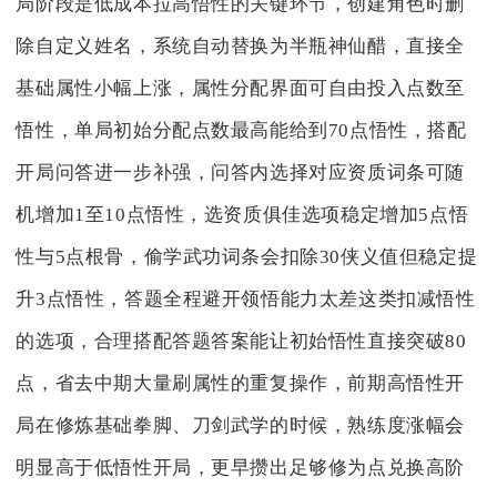
局阶段是低成本拉高悟性的关键环节，创建角色时删
除自定义姓名，系统自动替换为半瓶神仙醋，直接全
基础属性小幅上涨，属性分配界面可自由投入点数至
悟性，单局初始分配点数最高能给到70点悟性，搭配
开局问答进一步补强，问答内选择对应资质词条可随
机增加1至10点悟性，选资质俱佳选项稳定增加5点悟
性与5点根骨，偷学武功词条会扣除30侠义值但稳定提
升3点悟性，答题全程避开领悟能力太差这类扣减悟性
的选项，合理搭配答题答案能让初始悟性直接突破80
点，省去中期大量刷属性的重复操作，前期高悟性开
局在修炼基础拳脚、刀剑武学的时候，熟练度涨幅会
明显高于低悟性开局，更早攒出足够修为点兑换高阶