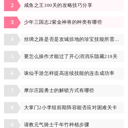
2
咸鱼之王300关的攻略技巧分享
3
少年三国志2紫金神将的种类有哪些
4
丝绸之路是否是攻城掠地的珍宝技能所需之地
5
要怎么操作才能过了开心消消乐隐藏219关
6
诛仙手游怎样提高连续技能的连击成功率
7
摩尔庄园勇士的解锁方式有哪些
8
大掌门2小李组前期阵容能否应对困难关卡
9
请教元气骑士千年竹种植步骤