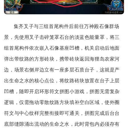
集齐叉子与三组首尾构件后前往万神殿石像群场
景，先使用叉子击碎笼罩石台的淡蓝色能量罩，将三
组首尾构件依次嵌入石像基座凹槽，机关启动后地面
弹出带纹路的方形砖块，携带砖块返回海狸岛农家河
边，场景右侧岸边立有一座多层石质台子，这就是产
出生命之水的核心点位，将纹路砖块放置在台子上层
凹槽，随即开启环形符文拼图小游戏，拼图无需复杂
逻辑，仅需拖动零散纹路方块填补空白区域，使外圈
符文与中心纹样完整衔接即可通关，拼图完成后台台
底部缝隙涌出流动的生命之水，此时背包内必须存有