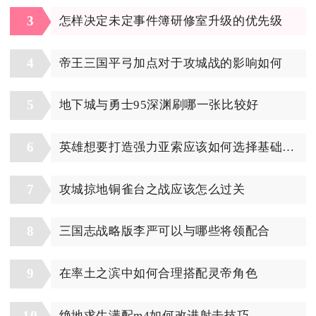
3
怎样决定未定事件簿研修室升级的优先级
4
帝王三国平弓加点对于攻城战的影响如何
5
地下城与勇士95深渊刷哪一张比较好
6
英雄想要打造强力亚索应该如何选择基础装备
7
攻城掠地铜雀台之战应该怎么过关
8
三国志战略版李严可以与哪些将领配合
9
在率土之滨中如何合理搭配灵帝角色
10
绝地求生满配m4如何改进射击技巧