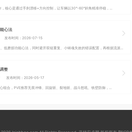
心是通过手刹漂移+方向控制，让车辆以30°-60°斜角精准停稳，...
技能心法
发布时间：2026-07-15
、低磨损功能心法，同时避开双链重复、小铸魂失效的错误配置，再根据流派...
调整
竹
发布时间：2026-05-17
心组合，PVE推荐无畏冲锋、回旋斩、裂地斩、战斗怒吼、铁壁防御，...