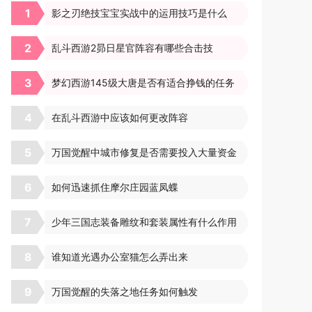
1
影之刃绝技宝宝实战中的运用技巧是什么
2
乱斗西游2昴日星官阵容有哪些合击技
3
梦幻西游145级大唐是否有适合挣钱的任务
4
在乱斗西游中应该如何更改阵容
5
万国觉醒中城市修复是否需要投入大量资金
6
如何迅速抓住摩尔庄园蓝凤蝶
7
少年三国志装备雕纹和套装属性有什么作用
8
谁知道光遇办公室猫怎么弄出来
9
万国觉醒的失落之地任务如何触发