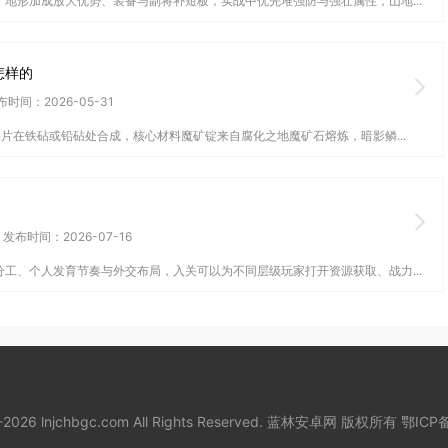
地形加成放大优势、装备与副将补短板，实战中优先堆强防与强壮属性，山地...
怎样的
布时间：2026-05-31
片在铁砧或铅砧处合成，核心材料魔矿锭来自腐化之地魔矿石熔炼，暗影鳞...
发布时间：2026-07-16
工、个人发育节奏与外交布局，入关可以为不同层级玩家打开资源获取、战力...
8-2026 lnjchbgc.com All Rights Reserved. 蓝林安卓网 版权所有
鄂ICP备