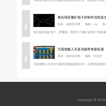
许褚应对敌人攻势的核心是高防前排扛伤、战法反打控场、
泰拉瑞亚魔矿镐子的制作流程是
查看详情
来源：蓝林安卓网
编辑：zw
发
泰拉瑞亚魔矿镐子（梦魇镐）需用12个魔矿锭和6个暗影鳞
万国觉醒入关是否能带来新机遇
查看详情
来源：蓝林安卓网
编辑：叶安庆
万国觉醒入关并非无脑突进就能稳拿红利，合理规划联盟分
Copyright © 201