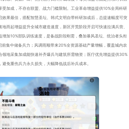
享受加成，不存在联盟、战力门槛限制。工业革命增益提供10%全局科研
启效果最佳，搭配智慧圣坛、韩式文明自带科研加成后，总提速幅度可突
；拔地而起增益提升全城市建造速度，新区开荒阶段开启可快速拉满兵营、
益增加10%部队训练速度，是备战阶段刚需，叠加暴风圣坛、统治者头衔
启前集中储备兵力；风调雨顺带来20%全资源基础产量增幅，覆盖城内农
合领地采集加成能快速补齐爆兵与建筑所需物资；医疗优先增益提供30%
，避免重伤兵力永久损失，大幅降低战后补兵成本。