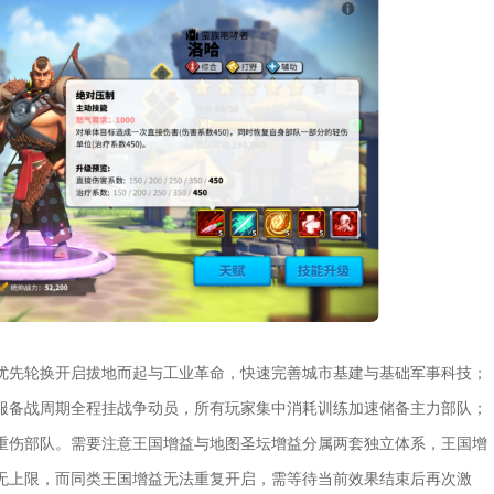
优先轮换开启拔地而起与工业革命，快速完善城市基建与基础军事科技；
服备战周期全程挂战争动员，所有玩家集中消耗训练加速储备主力部队；
重伤部队。需要注意王国增益与地图圣坛增益分属两套独立体系，王国增
无上限，而同类王国增益无法重复开启，需等待当前效果结束后再次激