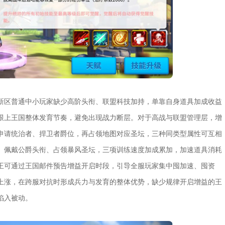
新区普通中小玩家缺少高阶头衔、联盟科技加持，单靠自身道具加成收益
跟上王国整体发育节奏，避免出现战力断层。对于高战与联盟管理层，增
申请统治者、捍卫者爵位，再占领地图对应圣坛，三种同类型属性可互相
、佩戴公爵头衔、占领暴风圣坛，三项训练速度加成累加，加速道具消耗
王可通过王国邮件预告增益开启时段，引导全服玩家集中囤加速、囤资
上涨，在跨服对抗时形成兵力与发育的整体优势，缺少规律开启增益的王
陷入被动。