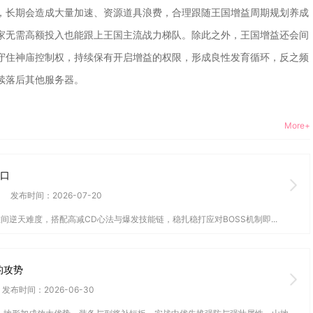
，长期会造成大量加速、资源道具浪费，合理跟随王国增益周期规划养成
家无需高额投入也能跟上王国主流战力梯队。除此之外，王国增益还会间
守住神庙控制权，持续保有开启增益的权限，形成良性发育循环，反之频
续落后其他服务器。
More+
路口
发布时间：2026-07-20
逆天难度，搭配高减CD心法与爆发技能链，稳扎稳打应对BOSS机制即...
的攻势
发布时间：2026-06-30