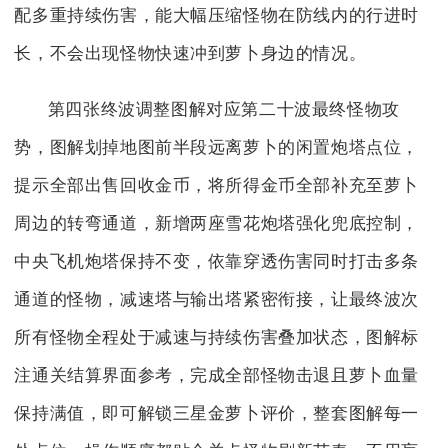
配多重持续伤害，能大幅压缩怪物在防线内的行进时
长，不会出现怪物快速冲到萝卜身边的情况。
第四张终波调整图解对应第二十波最终怪物攻
势，图解划掉地图前半段远离萝卜的闲置炮塔点位，
提示全部出售回收金币，将所得金币全部补充至萝卜
周边的转弯通道，新增两座雪花炮塔强化兜底控制，
中央飞机炮塔保持不变，依靠穿透伤害同时打击多条
通道的怪物，减速塔与输出塔紧密衔接，让最终波次
所有怪物全程处于减速与持续伤害叠加状态，图解标
注通关结算界面参考，完成全部怪物击退且萝卜血量
保持满值，即可解锁三星金萝卜评价，整套图解每一