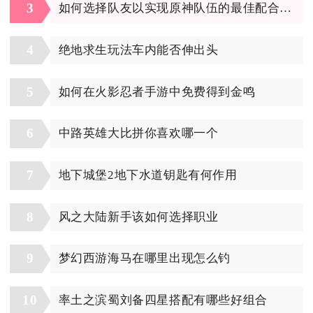
3
如何选择队友以实现原神队伍的最佳配合战术
4
绝地求生玩法车内能否伸出头
5
如何在火影忍者手游中免费得到金鸣
6
中路英雄大比拼你喜欢哪一个
7
地下城堡2地下水道钥匙有何作用
8
风之大陆新手该如何选择职业
9
梦幻西游海马在哪里出现怎么钓
10
率土之滨蜀刘备四星搭配有哪些好组合