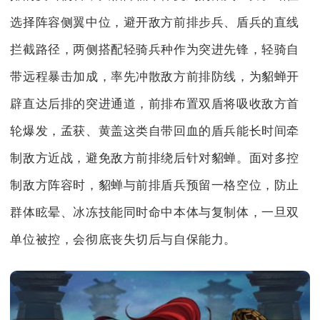
选择阵容侧翼中位，避开敌方前排步兵、盾兵的直线
拦截路径，两侧搭配轻骑兵种作为突进先锋，轻骑自
带远程暴击加成，率先冲散敌方前排防线，为貂蝉开
辟直达后排的突进通道，前排布置双盾将吸收敌方首
轮爆发，孟获、黄盖这类自带回血的盾兵能长时间牵
制敌方近战，避免敌方前排绕后针对貂蝉。面对多控
制敌方阵容时，貂蝉与前排盾兵预留一格空位，防止
群体眩晕、冰冻技能同时命中本体与复制体，一旦双
单位被控，会彻底丧失切后与自保能力。