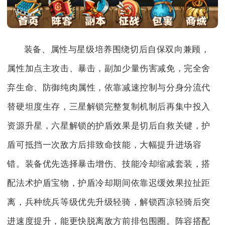
装备、属性与星级培养围绕切后自保双向兼顾，
属性加点主攻击、暴击，副加少量伤害减免，完全舍
弃生命、防御纯肉属性，依靠减速控制与分身分流代
替硬坦度生存，三星解锁完整复制机制后再集中投入
资源升星，六星解锁的护盾效果是切后自救关键，护
盾可抵挡一次敌方后排致命技能，大幅提升进场容
错。装备优先选择暴击增伤、技能冷却缩减套装，搭
配法术护盾宝物，护盾冷却期间依靠迟缓效果拉扯距
离，兵种统兵等级优先升级轻骑，解锁西凉轻骑后突
进速度提升，能更快脱离敌方前排包围圈。阵容搭配