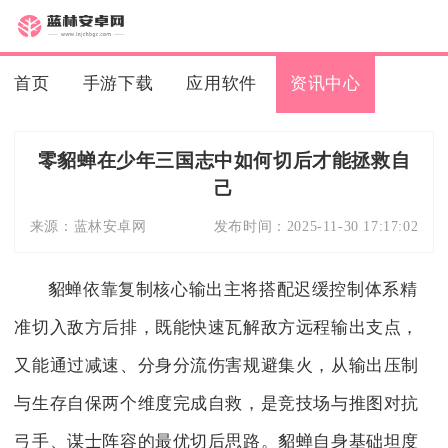
首页
手游下载
应用软件
资讯中心
零貂蝉在少年三国志中如何切后才能拯救自
己
来源：
蓝林安卓网
发布时间：
2025-11-30 17:17:02
貂蝉依靠复制核心输出主将搭配迟缓控制体系精
准切入敌方后排，既能快速瓦解敌方远程输出支点，
又能通过减速、分身分流伤害规避集火，从输出压制
与生存自保两个维度完成自救，是竞技场与推图对抗
弓手、谋士阵容的最优切后思路。貂蝉自身基础坦度