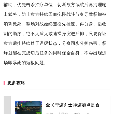
辅助，优先击杀治疗单位，切断敌方续航后再清理输
出武将，防止敌方持续回血拖慢战斗节奏导致貂蝉被
消耗致死。整场对战始终遵循先控速、再分身、后收
割的顺序，绝不无盾无减速裸身突进后排，只要保证
敌方后排持续处于迟缓状态，分身同步分担伤害，貂
蝉就能在完成切后任务的同时保全自身，不会出现进
场即暴毙的短板问题。
更多攻略
全民奇迹剑士神迹加点是否需要重置
查看详情