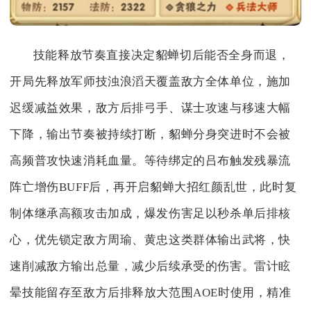
技能释放节奏直接决定貂蝉切后能否全身而退，
开局先释放军师技浊浪滔天覆盖敌方全体单位，施加
迟缓减益效果，敌方后排弓手、谋士攻速与移速大幅
下降，输出节奏被持续打断，貂蝉分身突进时不会被
高频普攻快速消耗血量。等待绑定的吕布触发残暴流
阵亡增伤BUFF后，再开启貂蝉大招红颜乱世，此时复
制体继承高额攻击加成，爆发伤害足以秒杀单后排核
心，优先锁定敌方周瑜、黄忠这类群体输出武将，快
速削减敌方输出总量，减少后续承受的伤害。雷计眩
晕技能留存至敌方后排释放大范围AOE时使用，精准