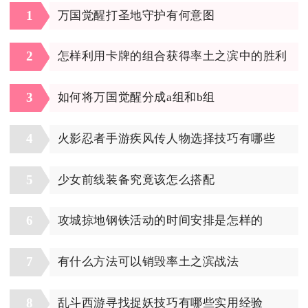
1
万国觉醒打圣地守护有何意图
2
怎样利用卡牌的组合获得率土之滨中的胜利
3
如何将万国觉醒分成a组和b组
4
火影忍者手游疾风传人物选择技巧有哪些
5
少女前线装备究竟该怎么搭配
6
攻城掠地钢铁活动的时间安排是怎样的
7
有什么方法可以销毁率土之滨战法
8
乱斗西游寻找捉妖技巧有哪些实用经验