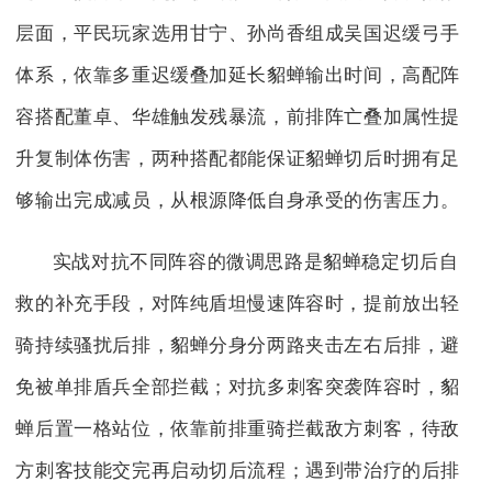
层面，平民玩家选用甘宁、孙尚香组成吴国迟缓弓手
体系，依靠多重迟缓叠加延长貂蝉输出时间，高配阵
容搭配董卓、华雄触发残暴流，前排阵亡叠加属性提
升复制体伤害，两种搭配都能保证貂蝉切后时拥有足
够输出完成减员，从根源降低自身承受的伤害压力。
实战对抗不同阵容的微调思路是貂蝉稳定切后自
救的补充手段，对阵纯盾坦慢速阵容时，提前放出轻
骑持续骚扰后排，貂蝉分身分两路夹击左右后排，避
免被单排盾兵全部拦截；对抗多刺客突袭阵容时，貂
蝉后置一格站位，依靠前排重骑拦截敌方刺客，待敌
方刺客技能交完再启动切后流程；遇到带治疗的后排