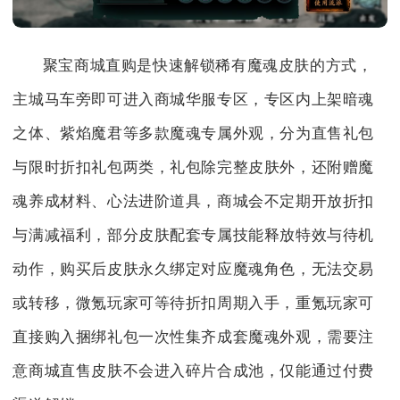
聚宝商城直购是快速解锁稀有魔魂皮肤的方式，
主城马车旁即可进入商城华服专区，专区内上架暗魂
之体、紫焰魔君等多款魔魂专属外观，分为直售礼包
与限时折扣礼包两类，礼包除完整皮肤外，还附赠魔
魂养成材料、心法进阶道具，商城会不定期开放折扣
与满减福利，部分皮肤配套专属技能释放特效与待机
动作，购买后皮肤永久绑定对应魔魂角色，无法交易
或转移，微氪玩家可等待折扣周期入手，重氪玩家可
直接购入捆绑礼包一次性集齐成套魔魂外观，需要注
意商城直售皮肤不会进入碎片合成池，仅能通过付费