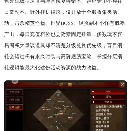
色外观成型速度与装备修复容错率。神奇金币不会在
日常副本、野外挂机掉落，仅开放于全服收集类活
动，击杀精英怪物、世界BOSS、经验副本小怪有概率
产出，每日充值档位也会附赠固定数量，多数玩家容
易囤积大量该道具却不清楚分级兑换优先级，盲目消
耗会错过稀有永久时装与高阶翅膀宝箱，掌握分层消
耗逻辑能最大化这份活动资源的战力收益。