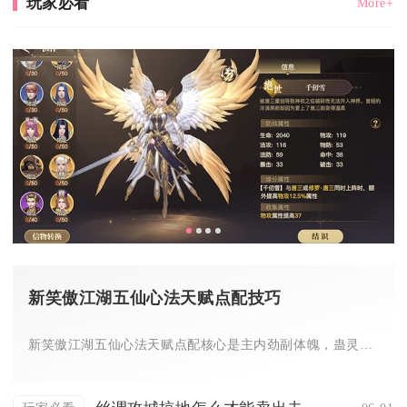
玩家必看
More+
新笑傲江湖五仙心法天赋点配技巧
新笑傲江湖五仙心法天赋点配核心是主内劲副体魄，蛊灵输出流侧重...