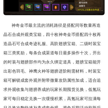
神奇金币最主流的消耗路径是搭配同等数量再造
晶石合成外观类宝箱，四十枚神奇金币搭配四十枚再
造晶石可合成奇迹礼服、高阶翅膀宝箱、二级时装宝
箱三类奖励，每条合成渠道每日最多操作十次，开出
的时装与翅膀部件均为永久绑定道具，翅膀宝箱能开
出彩色羽毛、神鹰火种等翅膀进阶刚需材料，时装宝
箱可解锁成套外观并附带微量攻防属性加成，适合追
求外观收集与翅膀养成的玩家长期囤货兑换，低氪玩
家可每日稳定兑换一次缓慢积累，高氪玩家可拉满每
日兑换次数快速补齐成套外观，避免后期活动刷新后