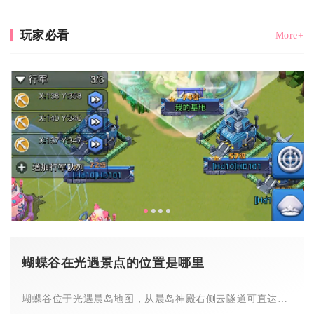
玩家必看
More+
蝴蝶谷在光遇景点的位置是哪里
蝴蝶谷位于光遇晨岛地图，从晨岛神殿右侧云隧道可直达，也常被称...