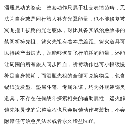
酒瓶晃动的姿态，整套动作只属于社交表情范畴，无
法为自身或是同行旅人补充光翼能量，也不能修复被
冥龙撞击损耗的光之躯体，对比具备实战治愈效果的
禁阁祈祷先祖、篝火先祖有着本质差距。篝火道具可
以持续产出烛光，既能够恢复飞行消耗的能量，还能
让周围的所有旅人同步回血，祈祷动作也可小幅缓慢
补足自身损耗，而酒瓶先祖的全部可兑换物品，包含
锡纸烫发型、垫肩斗篷、专属乐谱，均为外观装饰类
道具，不存在任何战斗探索相关的辅助属性，运火解
锁先祖灵魂的完整流程也只会解锁动作与装扮，不会
附赠任何治愈类法术或者永久增益buff。