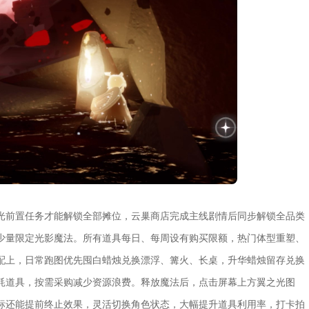
光前置任务才能解锁全部摊位，云巢商店完成主线剧情后同步解锁全品类
少量限定光影魔法。所有道具每日、每周设有购买限额，热门体型重塑、
配上，日常跑图优先囤白蜡烛兑换漂浮、篝火、长桌，升华蜡烛留存兑换
耗道具，按需采购减少资源浪费。释放魔法后，点击屏幕上方翼之光图
标还能提前终止效果，灵活切换角色状态，大幅提升道具利用率，打卡拍