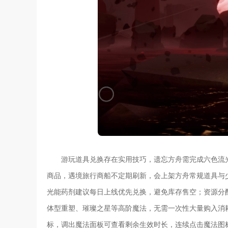
游玩道具兑换存在实用技巧，遗忘方舟需完成六色流
商品，遇境旅行商船不定期刷新，会上架方舟常规道具与
光能药剂建议每日上线优先兑换，避免库存售空；资源分
体型重塑、璀璨之星等高阶魔法，无需一次性大量购入消
标，调出魔法面板可查看剩余生效时长，连续点击魔法图