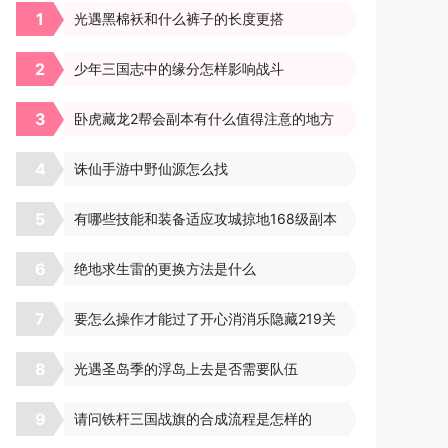
1
光遇黑棉袄和什么裤子的长度更搭
2
少年三国志中的缘分怎样影响战斗
3
卧虎藏龙2帮会副本有什么值得注意的地方
4
诛仙手游中野仙源怎么找
5
有哪些技能和装备适应攻城掠地168级副本
6
绝地求生雷的更换方法是什么
7
要怎么操作才能过了开心消消乐隐藏219关
8
光遇圣岛季的浮岛上去是否需要队伍
9
请问铁杆三国战旗的合成流程是怎样的