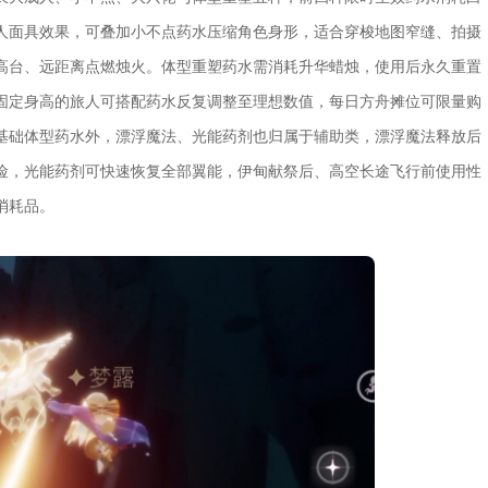
人面具效果，可叠加小不点药水压缩角色身形，适合穿梭地图窄缝、拍摄
高台、远距离点燃烛火。体型重塑药水需消耗升华蜡烛，使用后永久重置
固定身高的旅人可搭配药水反复调整至理想数值，每日方舟摊位可限量购
基础体型药水外，漂浮魔法、光能药剂也归属于辅助类，漂浮魔法释放后
险，光能药剂可快速恢复全部翼能，伊甸献祭后、高空长途飞行前使用性
消耗品。