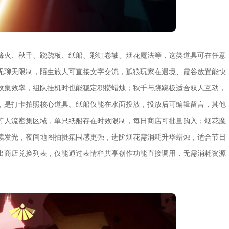
篝火、秋千、跷跷板、纸船、彩虹卷轴、烟花魔法等，这类道具可在任意
无聊天限制，陌生旅人可直接文字交流，孤狼玩家在遇境、霞谷放置能快
收集效率，组队挂机时也能稳定积攒蜡烛；秋千与跷跷板适合双人互动，
，是打卡拍照核心道具。纸船仅能在水面投放，投放后可编辑留言，其他
等人流密集区域，单只纸船存在时效限制，每日商店可批量购入；烟花魔
续发光，夜间地图拍摄氛围感更强，进阶烟花需消耗升华蜡烛，适合节日
出商店兑换列表，仅能通过表情栏共享创作功能直接调用，无需消耗资源