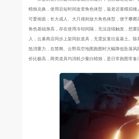
蜡烛兑换，使用后短时间改变角色体型，返老还童模拟矮
可爱画面；长大成人、大只佬则放大角色体型，便于攀爬
角色基础身高，存在使用冷却间隔，无法连续触发，想要
入，云巢商店同步上架同款道具，无需反复往返暮土。除
抵消重力，在禁阁、云野高空地图跑图时大幅降低坠落风
价比极高，两类道具均消耗少量白蜡烛，是日常跑图常备