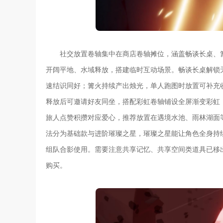
社交放置卷轴集中在商店卷轴摊位，涵盖畅谈长桌、
开阔平地、水域释放，搭建临时互动场景。畅谈长桌解锁
速结识同好；篝火持续产出烛光，单人跑图时放置可补充
释放后可邀请好友同坐，搭配彩虹卷轴铺设全屏渐变彩虹
旅人点赞积攒对应爱心，推荐放置在遇境水池、雨林湖面
法分为基础款与进阶璀璨之星，璀璨之星能让角色全身持
组队合影使用。需要注意共享记忆、共享空间类道具已移
购买。