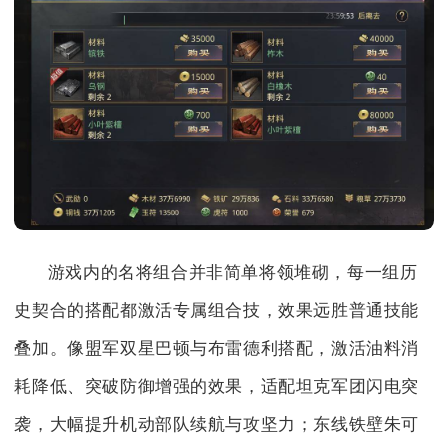
游戏内的名将组合并非简单将领堆砌，每一组历
史契合的搭配都激活专属组合技，效果远胜普通技能
叠加。像盟军双星巴顿与布雷德利搭配，激活油料消
耗降低、突破防御增强的效果，适配坦克军团闪电突
袭，大幅提升机动部队续航与攻坚力；东线铁壁朱可