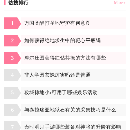
热搜排行
More+
1
万国觉醒打圣地守护有何意图
2
如何获得绝地求生中的靶心平底锅
3
摩尔庄园获得红钻共振的方法有哪些
4
非人学园玄蛛厉害吗还是普通
5
攻城掠地小r可用于哪些娱乐活动
6
与泰拉瑞亚地狱石有关的采集技巧是什么
7
秦时明月手游哪些装备对神将的升阶有影响