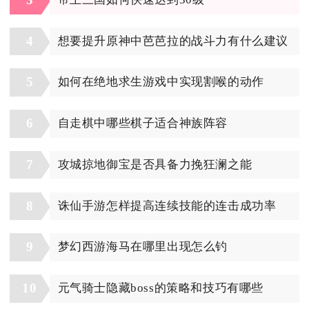
4
想要提升原神中芭芭拉的战斗力有什么建议
5
如何在绝地求生游戏中实现割喉的动作
6
自走棋中哪些棋子适合神族阵容
7
攻城掠地御宝是否具备力挽狂澜之能
8
诛仙手游怎样提高连续技能的连击成功率
9
梦幻西游海马在哪里出现怎么钓
10
元气骑士隐藏boss的策略和技巧有哪些