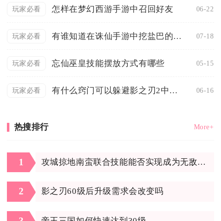
怎样在梦幻西游手游中召回好友
06-22
玩家必看
有谁知道在诛仙手游中挖盐巴的具体地点
07-18
玩家必看
忘仙巫皇技能摆放方式有哪些
05-15
玩家必看
有什么窍门可以躲避影之刃2中的天雷
06-16
玩家必看
热搜排行
More+
1
攻城掠地南蛮联合技能能否实现成为无敌战队
2
影之刃60级后升级需求会改变吗
3
帝王三国如何快速达到30级