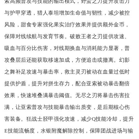
索高频普攻与技能的输出模式，野蛮之力提升攻击力
与护甲穿透，猎人泰坦增加生命值与韧性，减少被控
风险，甜食专家强化果实治疗效果并提供额外金币，
保障对线续航与发育节奏。破败王者之刃提供攻速、
吸血与百分比伤害，对线期换血与消耗能力显著，普
攻叠层后还能获取移速加成，方便追击或撤离。幻影
之舞补足攻速与暴击率，救主灵刃被动在血量过低时
提供护盾，提升对拼生存力，配合亚索被动暴击翻倍
效果，快速堆叠满暴击阈值。无尽之刃将暴击伤害拉
满，让亚索普攻与技能暴击输出质变，是后期核心伤
害装备。狂战士胫甲强化攻速，减少Q技能冷却，提升
E技能流畅度，水银附魔解除控制，保障团战进场与输