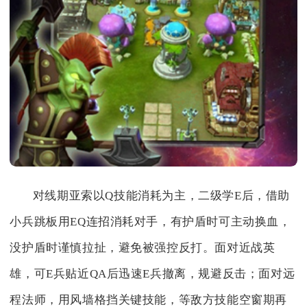
对线期亚索以Q技能消耗为主，二级学E后，借助
小兵跳板用EQ连招消耗对手，有护盾时可主动换血，
没护盾时谨慎拉扯，避免被强控反打。面对近战英
雄，可E兵贴近QA后迅速E兵撤离，规避反击；面对远
程法师，用风墙格挡关键技能，等敌方技能空窗期再