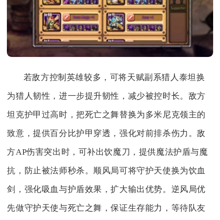
若敌方控制英雄较多，可将天赋副系猎人泰坦换
为猎人韧性，进一步提升韧性，减少被控时长。敌方
坦克护甲过高时，把死亡之舞替换为多米尼克领主的
致意，提供百分比护甲穿透，强化对前排杀伤力。敌
方AP伤害突出时，可补出饮魔刀，提供魔法护盾与魔
抗，防止被法师秒杀。顺风局可将守护天使换为饮血
剑，强化吸血与护盾效果，扩大输出优势。逆风局优
先做守护天使与死亡之舞，保证生存能力，等待队友