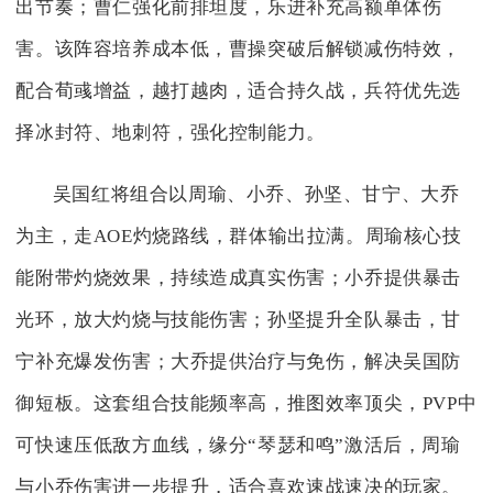
出节奏；曹仁强化前排坦度，乐进补充高额单体伤
害。该阵容培养成本低，曹操突破后解锁减伤特效，
配合荀彧增益，越打越肉，适合持久战，兵符优先选
择冰封符、地刺符，强化控制能力。
吴国红将组合以周瑜、小乔、孙坚、甘宁、大乔
为主，走AOE灼烧路线，群体输出拉满。周瑜核心技
能附带灼烧效果，持续造成真实伤害；小乔提供暴击
光环，放大灼烧与技能伤害；孙坚提升全队暴击，甘
宁补充爆发伤害；大乔提供治疗与免伤，解决吴国防
御短板。这套组合技能频率高，推图效率顶尖，PVP中
可快速压低敌方血线，缘分“琴瑟和鸣”激活后，周瑜
与小乔伤害进一步提升，适合喜欢速战速决的玩家。