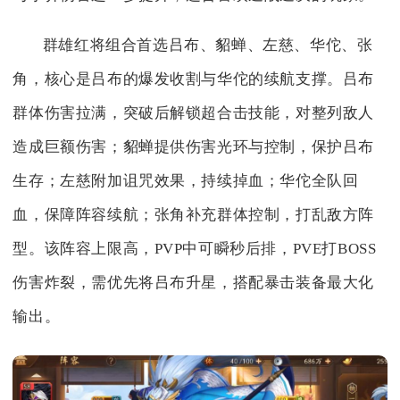
群雄红将组合首选吕布、貂蝉、左慈、华佗、张
角，核心是吕布的爆发收割与华佗的续航支撑。吕布
群体伤害拉满，突破后解锁超合击技能，对整列敌人
造成巨额伤害；貂蝉提供伤害光环与控制，保护吕布
生存；左慈附加诅咒效果，持续掉血；华佗全队回
血，保障阵容续航；张角补充群体控制，打乱敌方阵
型。该阵容上限高，PVP中可瞬秒后排，PVE打BOSS
伤害炸裂，需优先将吕布升星，搭配暴击装备最大化
输出。