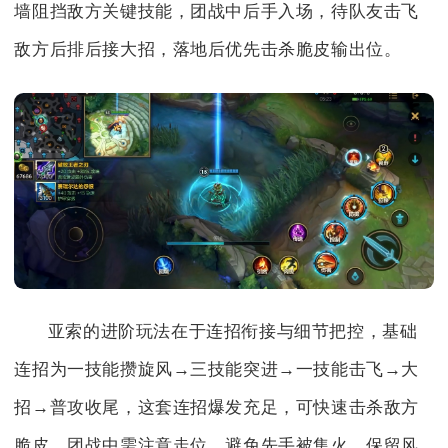
墙阻挡敌方关键技能，团战中后手入场，待队友击飞
敌方后排后接大招，落地后优先击杀脆皮输出位。
亚索的进阶玩法在于连招衔接与细节把控，基础
连招为一技能攒旋风→三技能突进→一技能击飞→大
招→普攻收尾，这套连招爆发充足，可快速击杀敌方
脆皮。团战中需注意走位，避免先手被集火，保留风