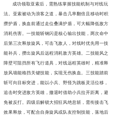
成功领取亚索后，需熟练掌握技能机制与对线玩
法。亚索被动为浪客之道，暴击几率翻倍且移动时积
攒护盾，换血前通过走位叠满护盾，可大幅降低敌方
消耗伤害。一技能斩钢闪是核心输出技能，两次命中
后第三次释放旋风，可击飞敌人，对线时优先用一技
能补兵，攒出旋风后远程消耗敌方英雄。二技能风之
障壁可阻挡所有飞行道具，对线远程英雄时，精准释
放风墙能格挡关键技能，实现无伤换血。三技能踏前
斩可向目标突进，能以小兵、野怪为跳板灵活位移，
追击时突进敌方英雄，撤退时借助小兵拉开距离，避
免被反打。四级后解锁大招狂风绝息斩，需衔接击飞
效果释放，可配合自身旋风或队友控制技能，落地后