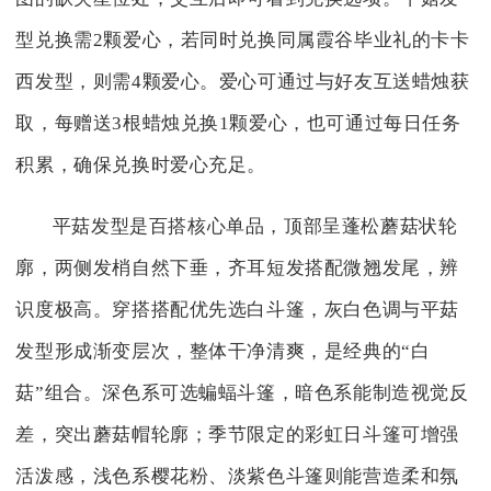
型兑换需2颗爱心，若同时兑换同属霞谷毕业礼的卡卡
西发型，则需4颗爱心。爱心可通过与好友互送蜡烛获
取，每赠送3根蜡烛兑换1颗爱心，也可通过每日任务
积累，确保兑换时爱心充足。
平菇发型是百搭核心单品，顶部呈蓬松蘑菇状轮
廓，两侧发梢自然下垂，齐耳短发搭配微翘发尾，辨
识度极高。穿搭搭配优先选白斗篷，灰白色调与平菇
发型形成渐变层次，整体干净清爽，是经典的“白
菇”组合。深色系可选蝙蝠斗篷，暗色系能制造视觉反
差，突出蘑菇帽轮廓；季节限定的彩虹日斗篷可增强
活泼感，浅色系樱花粉、淡紫色斗篷则能营造柔和氛