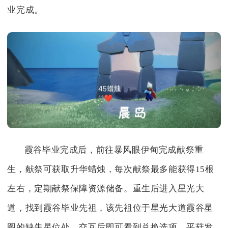
业完成。
霞谷毕业完成后，前往暴风眼伊甸完成献祭重
生，献祭可获取升华蜡烛，每次献祭最多能获得15根
左右，定期献祭保障资源储备。重生后进入星光大
道，找到霞谷毕业先祖，该先祖位于星光大道霞谷星
图的缺失星位处，交互后即可看到兑换选项。平菇发