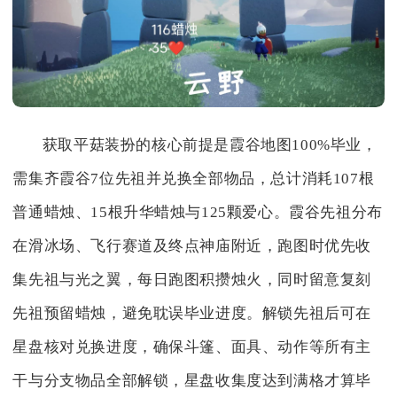
获取平菇装扮的核心前提是霞谷地图100%毕业，
需集齐霞谷7位先祖并兑换全部物品，总计消耗107根
普通蜡烛、15根升华蜡烛与125颗爱心。霞谷先祖分布
在滑冰场、飞行赛道及终点神庙附近，跑图时优先收
集先祖与光之翼，每日跑图积攒烛火，同时留意复刻
先祖预留蜡烛，避免耽误毕业进度。解锁先祖后可在
星盘核对兑换进度，确保斗篷、面具、动作等所有主
干与分支物品全部解锁，星盘收集度达到满格才算毕