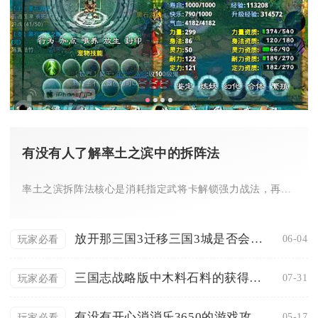
有没有人了解率土之滨中的拆阵法
率土之滨拆阵法核心是消耗指定武将卡解锁强力战法，再通过研究系...
放开那三国3迁移三国3城是否会丢失数据
06-04
玩家必看
三国志战略版中木料石料的获得速度如何提升
07-31
玩家必看
有没有开心消消乐3650的游戏攻略推荐
05-17
玩家必看