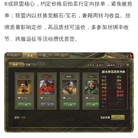
R或联盟核心，约定价格后拍卖行定向挂单，避免被抢
单；联盟内以丝换觉醒石/宝石，兼顾周转与收益。丝
绸质量影响定价，高品质丝可溢价，多参加丝绸丰收
节、跨服远征等活动攒优质货。