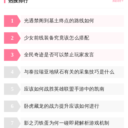
热搜排行
More+
1
光遇禁阁到墓土终点的路线如何
2
少女前线装备究竟该怎么搭配
3
全民奇迹是否可以禁止玩家发言
4
与泰拉瑞亚地狱石有关的采集技巧是什么
5
应该如何战胜英雄联盟手游中的凯南
6
卧虎藏龙的战力提升应该如何进行
7
影之刃铁蛋为何一碰即毙解析游戏机制