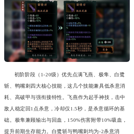
初阶阶段（1-20级）优先点满飞燕、极隼、白鹭
斩、鸭嘴刺四大核心技能，这几个技能兼具低杀意消
耗、高破甲与强衔接特性。飞燕作为起手神技，击中
敌人稳定回1点杀意，冷却仅1.5秒，是杀意循环的基
础。极隼兼顾输出与回血，150%伤害附带10%吸血，
提升前期生存能力。白鹭斩与鸭嘴刺均为-2杀意消