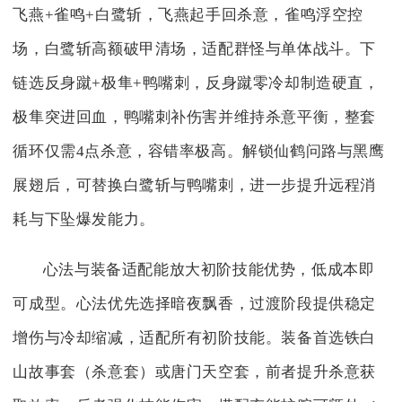
飞燕+雀鸣+白鹭斩，飞燕起手回杀意，雀鸣浮空控
场，白鹭斩高额破甲清场，适配群怪与单体战斗。下
链选反身蹴+极隼+鸭嘴刺，反身蹴零冷却制造硬直，
极隼突进回血，鸭嘴刺补伤害并维持杀意平衡，整套
循环仅需4点杀意，容错率极高。解锁仙鹤问路与黑鹰
展翅后，可替换白鹭斩与鸭嘴刺，进一步提升远程消
耗与下坠爆发能力。
心法与装备适配能放大初阶技能优势，低成本即
可成型。心法优先选择暗夜飘香，过渡阶段提供稳定
增伤与冷却缩减，适配所有初阶技能。装备首选铁白
山故事套（杀意套）或唐门天空套，前者提升杀意获