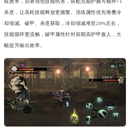
取效率，后者强化技能伤害，搭配充能护腕可额外+1
杀意，让高耗技能释放更频繁。洗练属性优先堆叠冷
却缩减、破甲、杀意获取，冷却缩减堆至20%左右，
技能循环更流畅，破甲属性针对前期高护甲敌人，大
幅提升输出效率。