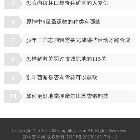
5
怎么向破坏口袋奇兵矿洞的人复仇
6
原神中5星圣遗物的种类有哪些
7
少年三国志荆轲需要完成哪些活动才能合成
8
怎样解救关羽过攻城掠地的115关
9
乱斗西游是否有雪花可以获取
10
如何更好地掌握摩尔庄园雪獭钓技
Copyright © 2018-2026 lnjchbgc.com All Rights Reserved.
蓝林安卓网 版权所有
鄂ICP备2023018517号-18