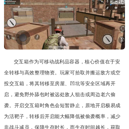
交互箱作为可移动战利品容器，核心价值在于安
全转移与高效整理物资。玩家可拾取并搬运敌方或空
投交互箱，将其转移至房屋、凹坑等安全区域再开
启，避免野外舔包时被远处敌人狙击或周边老六偷
袭。开启交互箱时角色会短暂静止，原地开启极易成
为活靶子，转移后开启能大幅降低被偷袭概率，减少
非战斗减员，保障生存时长，而生存时间越长，获取