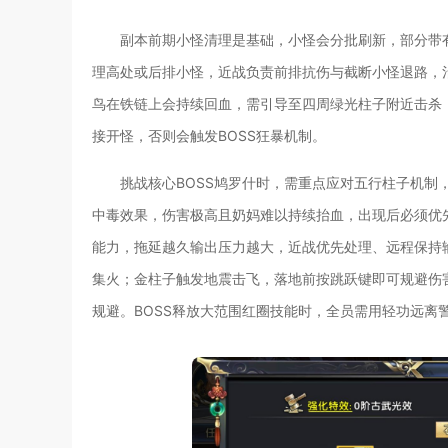
副本前期小怪清理是基础，小怪会分批刷新，部分带
理高处或后排小怪，近战负责前排抗伤与截断小怪退路，
鸟在铁链上会持续回血，需引导至四周绿光柱子附近击杀，
接开怪，否则会触发BOSS狂暴机制。
挑战核心BOSS鸠罗什时，需重点应对五行柱子机制
中毒效果，伤害极高且奶妈难以持续抬血，出现后必须优先
能力，拖延越久输出压力越大，近战优先处理、远程保持输
集火；金柱子触发地震击飞，落地前按跳跃键即可规避伤
规避。BOSS释放大范围红圈技能时，全员需用轻功远离