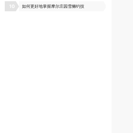
10
如何更好地掌握摩尔庄园雪獭钓技