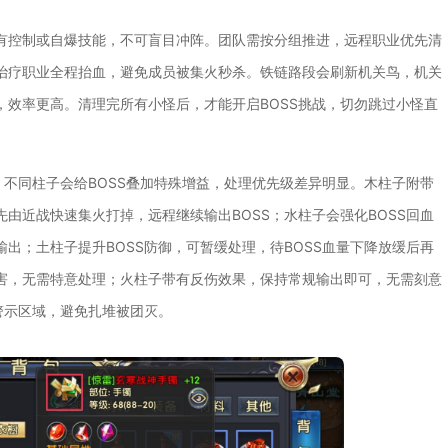
有控制或自爆技能，不可盲目冲阵。团队需按分组推进，远程职业优先清
治疗职业全程抬血，避免成员被集火秒杀。铁链路段会刷新机关鸟，机关
效率更高。清理完所有小怪后，才能开启BOSS挑战，切勿跳过小怪直
，不同柱子会给BOSS叠加特殊增益，处理优先级差异明显。木柱子附带
由近战快速集火打掉，远程继续输出BOSS；水柱子会强化BOSS回血
出；土柱子提升BOSS防御，可暂缓处理，待BOSS血量下降放缓后再
害，无需特意处理；火柱子带有反伤效果，保持常规输出即可，无需刻意
警示区域，避免扎堆被团灭。