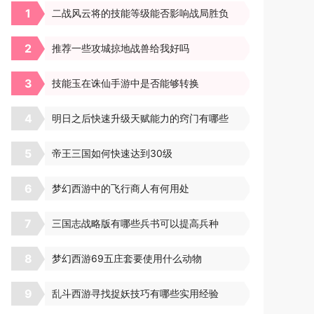
1
二战风云将的技能等级能否影响战局胜负
2
推荐一些攻城掠地战兽给我好吗
3
技能玉在诛仙手游中是否能够转换
4
明日之后快速升级天赋能力的窍门有哪些
5
帝王三国如何快速达到30级
6
梦幻西游中的飞行商人有何用处
7
三国志战略版有哪些兵书可以提高兵种
8
梦幻西游69五庄套要使用什么动物
9
乱斗西游寻找捉妖技巧有哪些实用经验