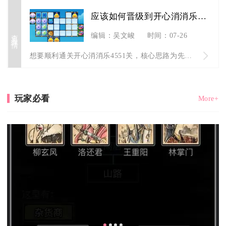
应该如何晋级到开心消消乐4551关
查看详情
编辑：吴文峻
时间：07-26
想要顺利通关开心消消乐4551关，核心思路为先打通底层棋盘通...
玩家必看
More+