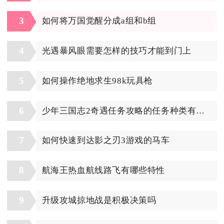
3
如何将万国觉醒分成a组和b组
4
光遇暴风眼需要怎样的技巧才能到门上
5
如何操作绝地求生98k玩具枪
6
少年三国志2奇遇任务攻略的任务种类有哪些
7
如何快速到达影之刃3游戏的马车
8
航海王热血航线路飞有哪些特性
9
升级攻城掠地战是积极决策吗