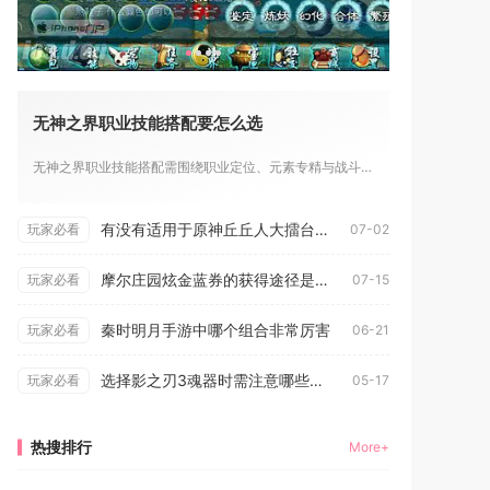
无神之界职业技能搭配要怎么选
无神之界职业技能搭配需围绕职业定位、元素专精与战斗场景进行组...
有没有适用于原神丘丘人大擂台的团队策略
玩家必看
07-02
摩尔庄园炫金蓝券的获得途径是什么
玩家必看
07-15
秦时明月手游中哪个组合非常厉害
玩家必看
06-21
选择影之刃3魂器时需注意哪些因素
玩家必看
05-17
热搜排行
More+