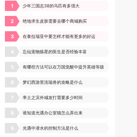
1
少年三国志38的马匹有多强大
2
绝地求生皮肤需要去哪个商城购买
3
在泰拉瑞亚中要怎样才能有更多的好运
4
忘仙宠物炼星的医生是否经验丰富
5
有哪些方法可以在万国觉醒中提升英雄等级
6
梦幻西游里洗瑞兽的攻略是什么
7
率土之滨外城攻打需要多少时间
8
谁知道光遇办公室猫怎么弄出来
9
光遇中潜水的控制方法是什么