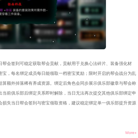
日帮会签到可稳定获取帮会贡献，贡献用于兑换心法碎片、装备强化材
密宝，每名绑定成员每日能领取一档密宝奖励；限时开启的帮会战分为乱
结算额外掉落稀有养成资源。绑定后角色会同步展示俱乐部徽章与帮会称
出当前俱乐部后绑定关系即时解除，当日无法再次提交其他俱乐部绑定申
会损失当日帮会签到与密宝领取资格，建议稳定绑定单一俱乐部提升资源
More+