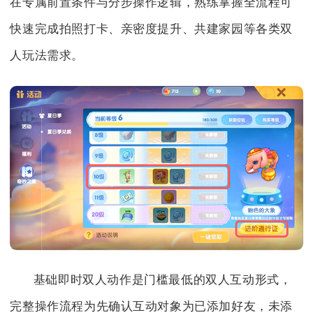
在专属前置条件与分步操作逻辑，熟练掌握全流程可
快速完成拍照打卡、亲密度提升、共建家园等各类双
人玩法需求。
基础即时双人动作是门槛最低的双人互动形式，
完整操作流程为先确认互动对象为已添加好友，未添