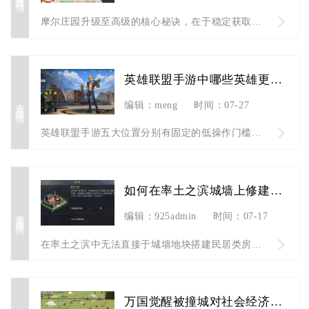
摩尔庄园升级至高级的核心秘诀，在于稳定获取日常经验、高效完成...
英雄联盟手游中哪些英雄更容易上手
查看详情
编辑：meng
时间：07-27
英雄联盟手游五大位置分别有固定的低操作门槛英雄，上单盖伦、熔...
如何在率土之滨城墙上修建房屋
查看详情
编辑：925admin
时间：07-17
在率土之滨中无法直接于城墙地块搭建民居类房屋，城墙外圈城区地...
万国觉醒被撞城对社会经济有何影响