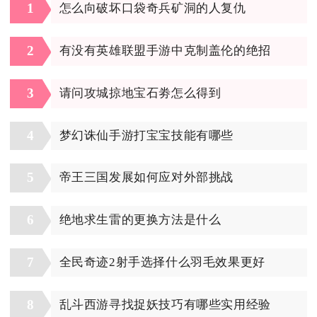
1
怎么向破坏口袋奇兵矿洞的人复仇
2
有没有英雄联盟手游中克制盖伦的绝招
3
请问攻城掠地宝石劵怎么得到
4
梦幻诛仙手游打宝宝技能有哪些
5
帝王三国发展如何应对外部挑战
6
绝地求生雷的更换方法是什么
7
全民奇迹2射手选择什么羽毛效果更好
8
乱斗西游寻找捉妖技巧有哪些实用经验