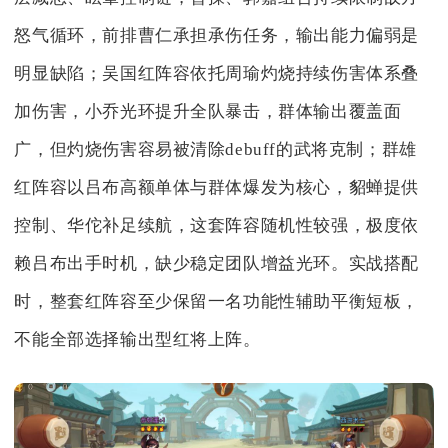
怒气循环，前排曹仁承担承伤任务，输出能力偏弱是
明显缺陷；吴国红阵容依托周瑜灼烧持续伤害体系叠
加伤害，小乔光环提升全队暴击，群体输出覆盖面
广，但灼烧伤害容易被清除debuff的武将克制；群雄
红阵容以吕布高额单体与群体爆发为核心，貂蝉提供
控制、华佗补足续航，这套阵容随机性较强，极度依
赖吕布出手时机，缺少稳定团队增益光环。实战搭配
时，整套红阵容至少保留一名功能性辅助平衡短板，
不能全部选择输出型红将上阵。