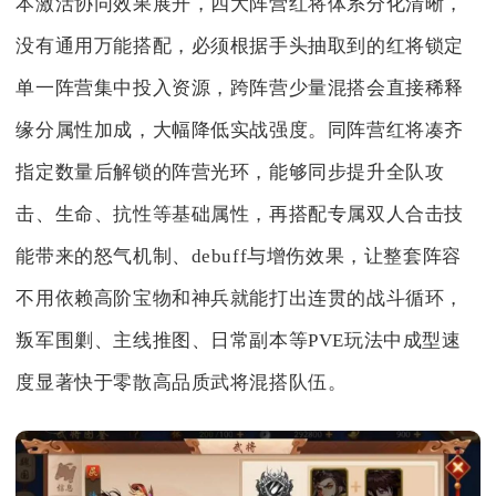
本激活协同效果展开，四大阵营红将体系分化清晰，
没有通用万能搭配，必须根据手头抽取到的红将锁定
单一阵营集中投入资源，跨阵营少量混搭会直接稀释
缘分属性加成，大幅降低实战强度。同阵营红将凑齐
指定数量后解锁的阵营光环，能够同步提升全队攻
击、生命、抗性等基础属性，再搭配专属双人合击技
能带来的怒气机制、debuff与增伤效果，让整套阵容
不用依赖高阶宝物和神兵就能打出连贯的战斗循环，
叛军围剿、主线推图、日常副本等PVE玩法中成型速
度显著快于零散高品质武将混搭队伍。