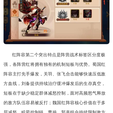
红阵容第二个突出特点是阵营战术标签区分度极
强，各阵营红将拥有独有的机制短板与优势。蜀国红
阵容主打先手爆发，关羽、张飞合击能够快速压低敌
方血线，刘备提供持续治疗缓冲爆发后的生存真空，
短板在于缺少稳定群体减怒控制，面对高频怒气释放
的敌方队伍容易被反打；魏国红阵容核心价值在于多
层减怒、眩晕控制链，曹操、郭嘉组合持续限制敌方