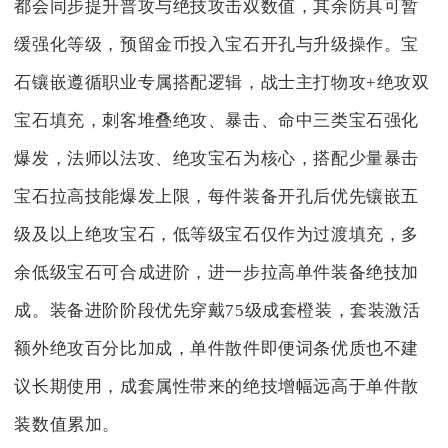
都会同步提升普攻与绝技攻击双数值，其余防具可暂
缓强化等级，预留金币投入宝石开孔与升级操作。宝
石镶嵌遵循职业专属搭配逻辑，战士主打物攻+绝攻双
宝石填充，刺客堆叠绝攻、暴击、命中三类宝石强化
爆发，法师以法攻、绝攻宝石为核心，搭配少量暴击
宝石拉高技能爆发上限，每件装备开孔后优先镶嵌五
级及以上绝攻宝石，低等级宝石仅作为过渡填充，多
余低级宝石可合成进阶，进一步拉高单件装备绝技加
成。装备进阶阶段优先穿戴75级成套橙装，套装激活
额外绝攻百分比加成，单件散件即便词条优质也不建
议长期使用，成套属性带来的绝技增幅远高于单件散
装数值累加。