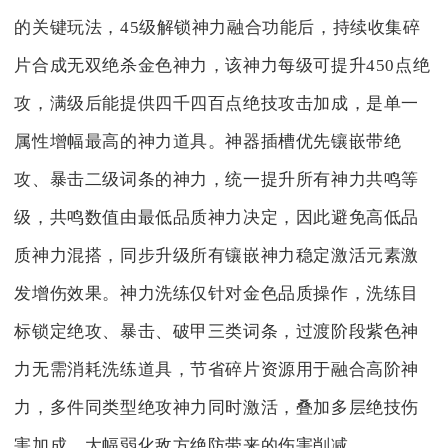
的关键玩法，45级解锁神力融合功能后，持续收集碎
片合成无双绝杀金色神力，该神力每级可提升450点绝
攻，满级后能提供四千四百点绝技攻击加成，是单一
属性增幅最高的神力道具。神器插槽优先镶嵌带绝
攻、暴击二级词条的神力，统一提升所有神力共鸣等
级，共鸣数值由最低品质神力决定，因此避免高低品
质神力混搭，同步升级所有镶嵌神力稳定激活元素激
发增伤效果。神力洗练仅针对金色品质操作，洗练目
标锁定绝攻、暴击、破甲三类词条，过渡阶段紫色神
力无需消耗洗练道具，节省碎片资源用于融合高阶神
力，多件同类型绝攻神力同时激活，叠加多层绝技伤
害加成，大幅弱化敌方绝防带来的伤害削减。