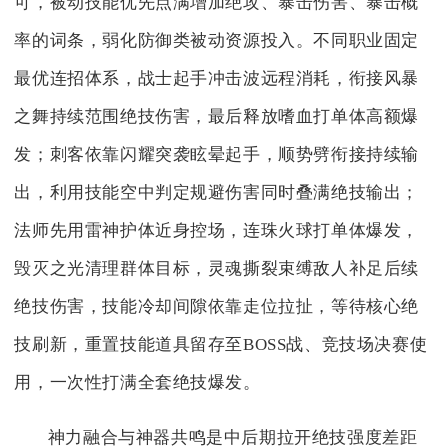
可，被动技能优先点满增加绝攻、暴击伤害、暴击概
率的词条，弱化防御类被动资源投入。不同职业固定
最优连招体系，战士起手冲击波远程消耗，衔接风暴
之舞持续范围绝技伤害，最后释放嗜血打单体高额爆
发；刺客依靠闪耀突袭眩晕起手，顺势劈衔接持续输
出，利用技能空中判定规避伤害同时叠满绝技输出；
法师先用雷神护体近身控场，连珠火球打单体爆发，
毁灭之光清理群体目标，灵魂撕裂束缚敌人补足后续
绝技伤害，技能冷却间隙依靠走位拉扯，等待核心绝
技刷新，重置技能道具留存至BOSS战、竞技场决赛使
用，一次性打满全套绝技爆发。
神力融合与神器共鸣是中后期拉开绝技强度差距