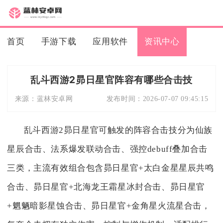
首页
手游下载
应用软件
资讯中心
乱斗西游2昴日星官阵容有哪些合击技
来源：
蓝林安卓网
发布时间：
2026-07-07 09:45:15
乱斗西游2昴日星官可触发的阵容合击技分为仙族
星辰合击、法系爆发联动合击、强控debuff叠加合击
三类，主流有效组合包含昴日星官+太白金星星辰共鸣
合击、昴日星官+北海龙王霜星冰封合击、昴日星官
+魍魉暗影星蚀合击、昴日星官+金角星火流星合击，