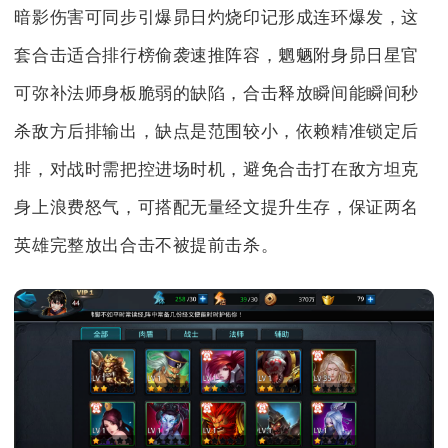
暗影伤害可同步引爆昴日灼烧印记形成连环爆发，这
套合击适合排行榜偷袭速推阵容，魍魉附身昴日星官
可弥补法师身板脆弱的缺陷，合击释放瞬间能瞬间秒
杀敌方后排输出，缺点是范围较小，依赖精准锁定后
排，对战时需把控进场时机，避免合击打在敌方坦克
身上浪费怒气，可搭配无量经文提升生存，保证两名
英雄完整放出合击不被提前击杀。