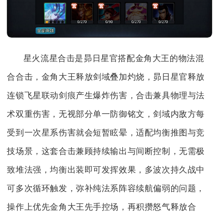
星火流星合击是昴日星官搭配金角大王的物法混
合合击，金角大王释放剑域叠加灼烧，昴日星官释放
连锁飞星联动剑痕产生爆炸伤害，合击兼具物理与法
术双重伤害，无视部分单一防御铭文，剑域内敌方每
受到一次星系伤害就会短暂眩晕，适配均衡推图与竞
技场景，这套合击兼顾持续输出与间断控制，无需极
致堆法强，均衡出装即可发挥效果，多波次持久战中
可多次循环触发，弥补纯法系阵容续航偏弱的问题，
操作上优先金角大王先手控场，再积攒怒气释放合