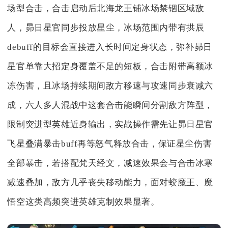
场型合击，合击启动后北海龙王铺冰场禁锢区域敌
人，昴日星官同步投放星尘，冰场范围内带有拱辰
debuff的目标会直接进入长时间定身状态，弥补昴日
星官单靠大招定身覆盖不足的短板，合击附带高额冰
冻伤害，且冰场持续期间敌方移速与攻速同步衰减六
成，六人多人混战中这套合击能瞬间分割敌方阵型，
限制突进型英雄近身输出，实战操作需先让昴日星官
飞星叠满暴击buff再等怒气释放合击，保证星尘伤害
全部暴击，若搭配梵天经文，减速效果会与合击冰寒
减速叠加，敌方几乎丧失移动能力，面对蛟魔王、魔
悟空这类高频突进英雄克制效果显著。