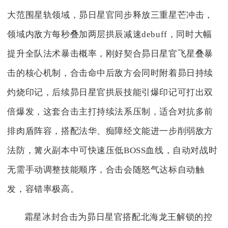
大范围星轨领域，昴日星官同步释放三重星芒冲击，
领域内敌方每秒叠加两层拱辰减速debuff，同时大幅
提升全队法术暴击概率，刚好契合昴日星官飞星叠暴
击的核心机制，合击命中后敌方会同时附着昴日持续
灼烧印记，后续昴日星官拱辰技能引爆印记可打出双
倍爆发，这套合击主打持续法系压制，适合对抗多前
排肉盾阵容，搭配法华、痴障经文能进一步削弱敌方
法防，篝火副本中可快速压低BOSS血线，自动对战时
无需手动调整技能顺序，合击会随怒气达标自动触
发，容错率极高。
霜星冰封合击为昴日星官搭配北海龙王解锁的控