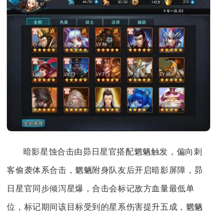
暗影星蚀合击由昴日星官搭配魍魉触发，偏向刺
客偷袭体系合击，魍魉附身队友后开启暗影屏障，昴
日星官同步倾泻星爆，合击会标记敌方血量最低单
位，标记期间该目标受到的星系伤害提升五成，魍魉