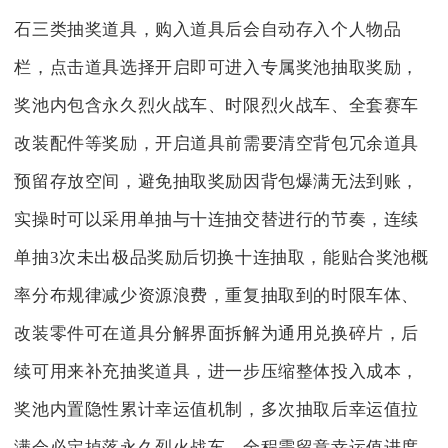
石三类抽奖道具，购入道具后会自动存入个人物品
栏，点击道具选择开启即可进入专属奖池抽取奖励，
奖池内包含永久烈火战车、时限烈火战车、全套赛车
改装配件等奖励，开启道具前需要清空背包冗余道具
预留存放空间，避免抽取奖励因背包爆满无法到账，
实操时可以采用单抽与十连抽交替进行的节奏，连续
单抽3次未出极品奖励后切换十连抽取，能贴合奖池概
率分布规律减少资源浪费，重复抽取到的时限车体、
改装零件可在道具分解界面拆解为通用兑换碎片，后
续可用来补充抽奖道具，进一步压缩整体投入成本，
奖池内置隐性累计幸运值机制，多次抽取后幸运值拉
满会必定掉落永久烈火战车，全程需留意幸运值进度