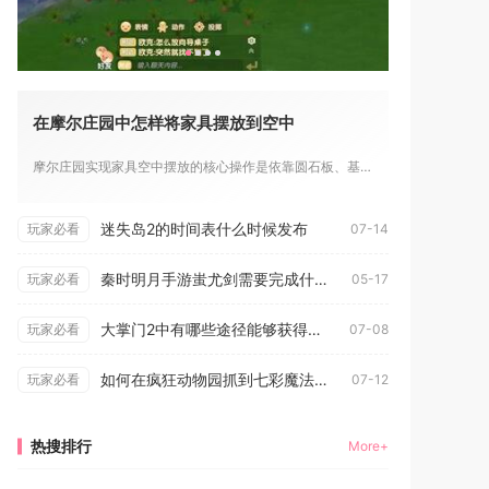
在摩尔庄园中怎样将家具摆放到空中
摩尔庄园实现家具空中摆放的核心操作是依靠圆石板、基础地砖、简...
迷失岛2的时间表什么时候发布
玩家必看
07-14
秦时明月手游蚩尤剑需要完成什么任务获得
玩家必看
05-17
大掌门2中有哪些途径能够获得20份甲装备
玩家必看
07-08
如何在疯狂动物园抓到七彩魔法牛王
玩家必看
07-12
热搜排行
More+