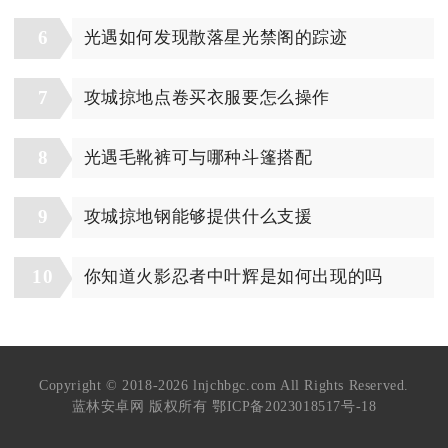
6
光遇如何发现散落星光禁阁的踪迹
7
攻城掠地点卷买衣服要怎么操作
8
光遇毛靴裤可与哪种斗篷搭配
9
攻城掠地钢能够提供什么支援
10
你知道火影忍者中叶辉是如何出现的吗
Copyright © 2018-2026 lnjchbgc.com All Rights Reserved.
蓝林安卓网 版权所有
鄂ICP备2023018517号-18