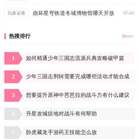
崩坏星穹铁道冬城博物馆哪天开放
07-03
玩家必看
热搜排行
More+
1
如何精通少年三国志流派兵典攻略破甲篇
2
少年三国志荆轲需要完成哪些活动才能合成
3
想要提升原神中芭芭拉的战斗力有什么建议
4
升星攻城掠地对战斗有何帮助
5
卧虎藏龙手游药王技能怎么放