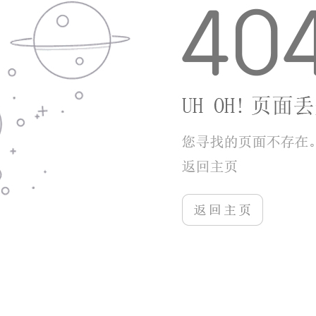
操作门槛友好、手感在线，关卡难度循序渐进，
离线可玩、机型适配宽泛都是很实用的优点。养成不
内卷、福利获取轻松，不用重度氪金也能完整体验全
部玩法。不足之处在于长线玩法以重复闯关为主，玩
法拓展空间有限，更适合当作日常解压的碎片化小游
戏，追求深度竞技和多人联机的玩家会觉得内容偏单
薄，整体而言是一款合格的日常休闲射击作品。
更多游戏
More+
恋爱小屋
9