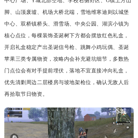
中心广场、Y城北部空地、学校右侧野区、G镇上方山
脚、山顶废墟、机场大桥北端，雪地维寒迪则以城堡
中心、双桥镇桥头、滑雪场、中央公园、湖滨小镇为
核心点位，每棵装饰圣诞树下方都会摆放红色礼盒，
开启礼盒稳定产出圣诞信号枪、跳舞小鸡玩偶、圣诞
苹果三类专属物资，攻略内会补充避坑细节，多数热
门点位会有对手提前埋伏，落地不宜直接冲向礼盒，
优先清剿周边二层楼房与坡地架枪位，确认无敌人后
再拾取节日物资。