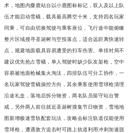
术，地图内麋鹿站台以小鹿图标标记，双人及以上队
伍才能启动雪橇，载具最高腾空十米，支持四名玩家
同乘，可自由切换驾驶与乘客座位，飞行途中能俯瞰
整片区域搜寻圣诞树与空投落点，适合远距离快速转
点，规避地面载具容易遭受的扫车伤害。单排对局不
建议优先抢占雪橇，单人驾驶时缺少队友架枪，空中
容易被地面枪械集火淘汰，四排队伍可分工协作，一
名玩家驾驶雪橇操控方向，其余乘客使用雪球枪清理
沿途礼盒，落地后拆分物资，两名队员留守站台警
戒，另外两人前往就近圣诞树搜集节日物资，雪地地
图新增极速雪轨配套玩法，攻略会标注轨道仅能使用
雪球枪，遭遇敌方追击时可跳上轨道利用冲刺加速脱