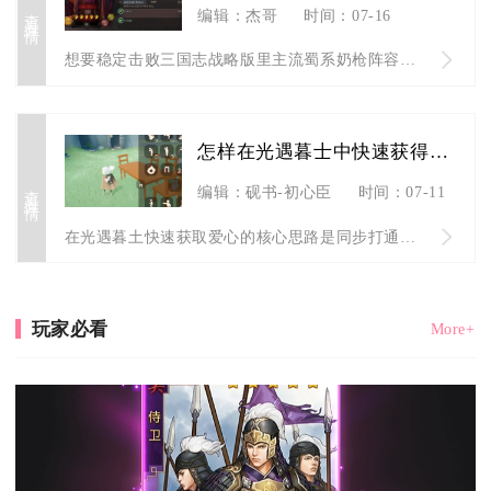
查看详情
编辑：杰哥
时间：07-16
想要稳定击败三国志战略版里主流蜀系奶枪阵容，核心打法围绕兵种...
怎样在光遇暮士中快速获得爱心
查看详情
编辑：砚书-初心臣
时间：07-11
在光遇暮土快速获取爱心的核心思路是同步打通暮土先祖蜡烛换心、...
玩家必看
More+