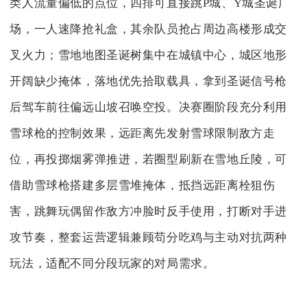
类人流量偏低的点位，四排可直接跳P城、Y城圣诞广
场，一人速降抢礼盒，其余队员抢占周边高楼形成交
叉火力；雪地地图圣诞树集中在城镇中心，城区地形
开阔缺少掩体，落地优先拾取载具，拿到圣诞信号枪
后驾车前往偏远山坡召唤空投。决赛圈阶段充分利用
雪球枪的控制效果，远距离先发射雪球限制敌方走
位，再投掷烟雾弹推进，若圈型刷新在雪地丘陵，可
借助雪球枪搭建多层雪堆掩体，抵挡远距离栓狙伤
害，跳舞玩偶留作敌方冲脸时反手使用，打断对手进
攻节奏，整套运营逻辑兼顾苟分吃鸡与主动对抗两种
玩法，适配不同分段玩家的对局需求。