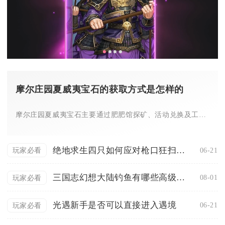
摩尔庄园夏威夷宝石的获取方式是怎样的
摩尔庄园夏威夷宝石主要通过肥肥馆探矿、活动兑换及工坊加工三大...
绝地求生四只如何应对枪口狂扫问题
06-21
玩家必看
三国志幻想大陆钓鱼有哪些高级技巧
08-01
玩家必看
光遇新手是否可以直接进入遇境
06-21
玩家必看