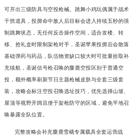
可开出三级防具与空投枪械。跳舞小鸡玩偶属于战术
干扰道具，投掷命中敌人后目标会进入持续五秒的强
制跳舞状态，无任何反击操作空间，适合攻楼、转
移、抢礼盒时限制架枪对手，圣诞苹果投掷后会散落
基础弹药与药品，队伍物资缺口较大时可批量拾取补
充续航，圣诞信号枪召唤的麋鹿空投区别于普通空
投，额外概率刷新节日主题枪械皮肤与全套三级套
装，攻略会标注空投召唤选址技巧，优先选择山坡、
屋顶等视野开阔且便于架枪防守的区域，避免平地召
唤暴露全队位置。
完整攻略会补充麋鹿雪橇专属载具全套运营战