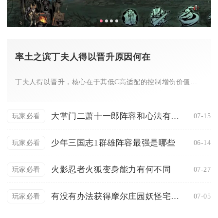
率土之滨丁夫人得以晋升原因何在
丁夫人得以晋升，核心在于其低C高适配的控制增伤价值、魏阵营体...
大掌门二萧十一郎阵容和心法有哪些克制关系
07-15
玩家必看
少年三国志1群雄阵容最强是哪些
06-14
玩家必看
火影忍者火狐变身能力有何不同
07-27
玩家必看
有没有办法获得摩尔庄园妖怪宅邸小屋
07-05
玩家必看