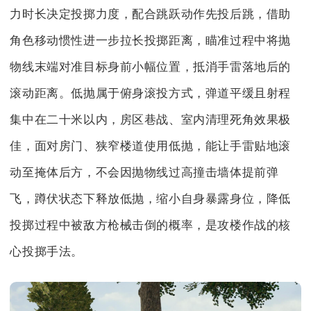
力时长决定投掷力度，配合跳跃动作先投后跳，借助
角色移动惯性进一步拉长投掷距离，瞄准过程中将抛
物线末端对准目标身前小幅位置，抵消手雷落地后的
滚动距离。低抛属于俯身滚投方式，弹道平缓且射程
集中在二十米以内，房区巷战、室内清理死角效果极
佳，面对房门、狭窄楼道使用低抛，能让手雷贴地滚
动至掩体后方，不会因抛物线过高撞击墙体提前弹
飞，蹲伏状态下释放低抛，缩小自身暴露身位，降低
投掷过程中被敌方枪械击倒的概率，是攻楼作战的核
心投掷手法。