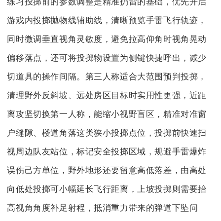
练习投掷前的参数调整是精准扔雷的基础，优先开启
游戏内投掷抛物线辅助线，清晰预览手雷飞行轨迹，
同时微调垂直视角灵敏度，避免拉高仰角时视角晃动
偏移落点，还可将投掷物设置为侧键快捷呼出，减少
切道具的操作间隔。第三人称适合大范围预判投掷，
清理野外反斜坡、远处房区目标时实用性更强，近距
离攻坚切换第一人称，能缩小视野盲区，精准对准窗
户缝隙、楼道角落这类狭小投掷点位，投掷前快速扫
视周边队友站位，标记安全投掷区域，规避手雷爆炸
误伤己方单位，野外地形还要留意高低落差，由高处
向低处投掷可小幅延长飞行距离，上坡投掷则需要抬
高视角角度补足射程，抵消重力带来的弹道下坠问