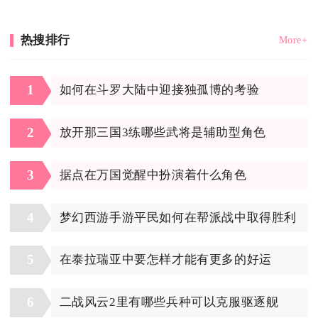
热搜排行
More+
1
如何在斗罗大陆中迎接独孤博的考验
2
放开那三国3练哪些武将是辅助型角色
3
据点在万国觉醒中扮演着什么角色
4
梦幻西游手游平民如何在帮派战中取得胜利
5
在泰拉瑞亚中要怎样才能有更多的好运
6
二战风云2里有哪些兵种可以克服驱逐舰