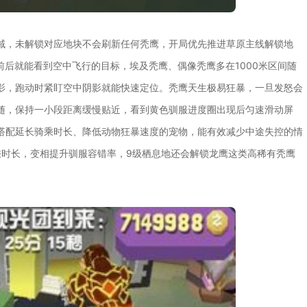
域，未解锁对应地块不会刷新任何秃鹰，开局优先推进草原主线解锁地
前后就能看到空中飞行的目标，埃及秃鹰、偶像秃鹰多在1000米区间随
影，跑动时紧盯空中阴影就能快速定位。秃鹰天生极易狂暴，一旦发怒会
随，保持一小段距离缓慢贴近，看到黄色驯服进度圈出现后匀速滑动屏
搭配延长骑乘时长、降低动物狂暴速度的宠物，能有效减少中途失控的情
乘时长，变相提升驯服容错率，9级栖息地还会解锁龙鹰这类高稀有秃鹰
。