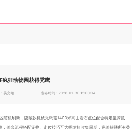
在疯狂动物园获得秃鹰
：
吴文峻
发布时间：
2026-01-30 15:00:04
区随机刷新，隐藏款机械秃鹰需1400米高山岩石点位配合特定坐骑抓
率，整套流程搭配宠物、走位技巧可大幅缩短收集周期，完整解锁所有秃