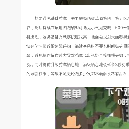
想要遇见基础秃鹰，先要解锁稀树草原第四、第五区
块，随后持续在该地图跑酷即可遇见小气鬼秃鹰，500米
机出现，这类基础秃鹰辨识度很高，地面会投射大面积黑
快速俯冲撞碎沿途障碍物，靠近换乘时不要长时间贴身跟
幕，避免操作幅度过大导致秃鹰飞出视野直接抓捕失败，
况，同时提前升级秃鹰栖息地，满级栖息地会延长2秒骑
的刷新权限，等级不足无论跑多少次都不会触发稀有品种