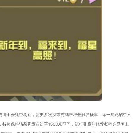
秃鹰不会凭空刷新，需要多次换乘秃鹰来堆叠触发概率，每一局跑酷中只
持续保持骑乘秃鹰行进至1500米区间，流行秃鹰的触发概率会显著上