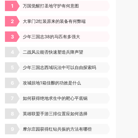
1
万国觉醒打圣地守护有何意图
2
大掌门2红装原来的装备有何弊端
3
少年三国志38的马匹有多强大
4
二战风云能否快速塑造兵降声望
5
少年三国志西域玩法中可以自由探索吗
6
攻城掠地1箱佳酿的功效是什么
7
如何获得绝地求生中的靶心平底锅
8
英雄联盟手游三排位置应如何选择
9
摩尔庄园获得红钻共振的方法有哪些