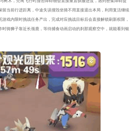
块与树木，秃鹰飞行时撞击障碍物会直接重置驯服进度，遇到密集障碍提
保留当前行进距离，中途失误撞毁坐骑不用直接退出本局，利用复活继续
托游戏内限时挑战任务产出，完成对应挑战目标后会直接解锁刷新权限，
作时骑狮子靠近长颈鹿，等待捕食动画启动的刹那观察空中，就能看到银