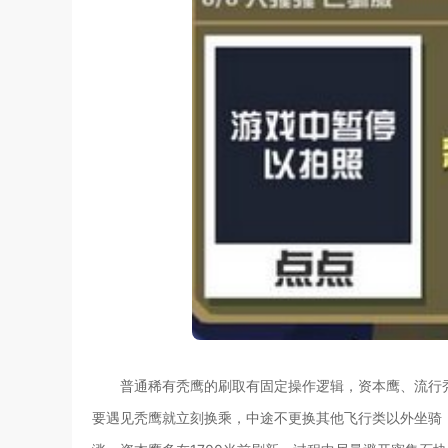
普通稀有秃鹰的刷取有固定操作逻辑，资本鹰、流行
要遇见秃鹰就立刻换乘，中途不更换其他飞行类以外坐骑，