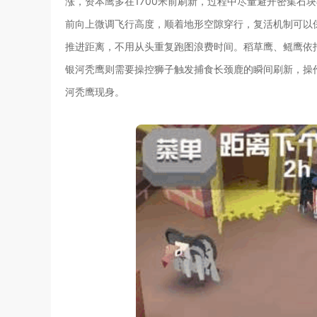
涨，资本鹰多在1700米前刷新，过程中尽量避开密集石
前向上微调飞行高度，顺着地形空隙穿行，复活机制可以
推进距离，不用从头重复跑图浪费时间。稻草鹰、鳐鹰依
银河秃鹰则需要操控狮子触发捕食长颈鹿的瞬间刷新，操
河秃鹰现身。