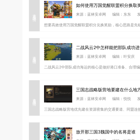
如何使用万国觉醒联盟积分换取
查看详情
来源：蓝林安卓网
编辑：东东
发
想要高效使用万国觉醒联盟积分兑换奖励，核心思路是先稳
二战风云2中怎样能把部队成功进
查看详情
来源：蓝林安卓网
编辑：叶安庆
二战风云2中部队成功海运的核心是做好港口准备、合理编
三国志战略版营地要建在什么地
查看详情
来源：蓝林安卓网
编辑：悦悦
发
三国志战略版营地优先建在资源密集的交通要道、同盟连接
放开那三国3魏国中的名将是谁