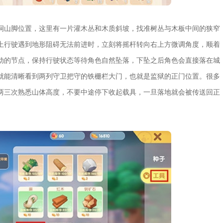
洞山脚位置，这里有一片灌木丛和木质斜坡，找准树丛与木板中间的狭窄
上行驶遇到地形阻碍无法前进时，立刻将摇杆转向右上方微调角度，顺着
动的节点，保持行驶状态等待角色自然坠落，下坠之后角色会直接落在城
就能清晰看到两列守卫把守的铁栅栏大门，也就是监狱的正门位置。很多
两三次熟悉山体高度，不要中途停下收起载具，一旦落地就会被传送回正