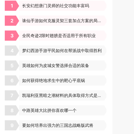
1
长安幻想唐门灵师的社交功能丰富吗
2
诛仙手游如何克服灵契三套加点方案的局限性
3
全民奇迹2限时翅膀是否适用于所有职业
4
梦幻西游手游平民如何在帮派战中取得胜利
5
英雄如何为皮城女警选择合适的装备
6
如何获得绝地求生中的靶心平底锅
7
凯瑞利亚黑暗之潮材料的具体取得方式是什么
8
中路英雄大比拼你喜欢哪一个
9
要如何培养出强力的三国志战略版武将