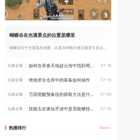
蝴蝶谷在光遇景点的位置是哪里
蝴蝶谷位于光遇晨岛地图，从晨岛神殿右侧云隧道可直达，也常被称...
如何在吞食天地赵云传中找到周瑜的弱点
玩家必看
07-19
绝地求生仓库中的装备如何操作
玩家必看
07-19
万国觉醒预备役的获取方法是什么
玩家必看
07-09
技能玉在诛仙手游中是否能够转换
玩家必看
07-10
热搜排行
More+